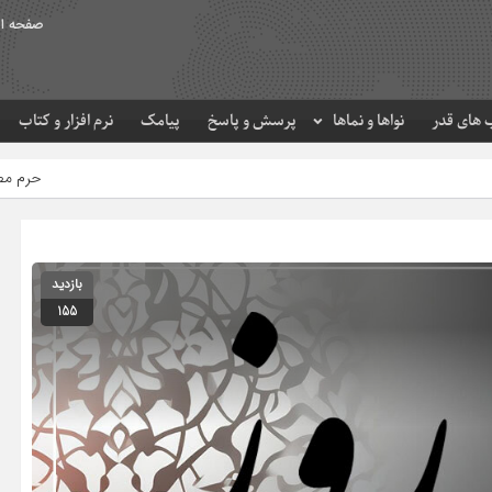
صفحه ا
های قدر
نواها و نماها
پرسش و پاسخ
پیامک
نرم افزار و کتاب
حرم مطهر امام رضا (ع) در 
بازدید
155