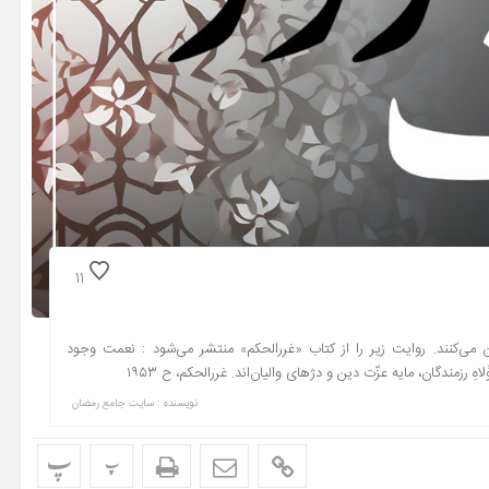
11
ان می‌کنند. روایت زیر را از کتاب «غررالحکم» منتشر می‌شود : نعمت وجود
وُلاهِ رزمندگان، مایه عزّت دین و دژهای والیان‌اند. غررالحکم، ح ۱۹۵۳
نویسنده : سایت جامع رمضان
پ
پ