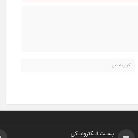
پسـت الـکترونیـکی