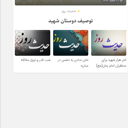
۲۹ اسفند ۱۴۰۴
حدیث روز
توصیف دوستان شهید
اجر هزار شهید برای
امان ندادن به دشمن در
شب قدر و نزول ملائکه
منتظران امام زمان(عج)
مبارزه