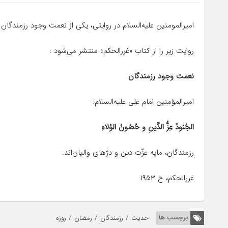
امیرالمومنین علیه‌السلام در روایتی، یکی از نعمت وجود رزمندگان 
روایت زیر را از کتاب «غررالحکم» منتشر می‌شود :
نعمت وجود رزمندگان
امیرالمؤمنین امام علی علیه‌السلام:
الجُنودُ عِزُّ الدِّینِ و حُصُونُ الوُلاهِ
رزمندگان، مایه عزّت دین و دژهای والیان‌اند.
غررالحکم، ح ۱۹۵۳
/
/
/
برچسب ها
حدیث
رزمندگان
رمضان
روزه