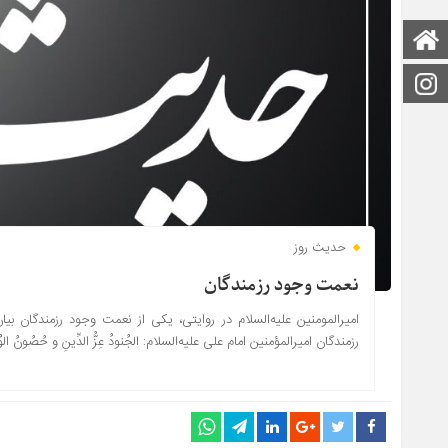
صفحه اصلی
اینستاگرام
حدیث روز
نعمت وجود رزمندگان
امیرالمومنین علیه‌السلام در روایتی، یکی از نعمت وجود رزمندگان بی
رزمندگان امیرالمؤمنین امام علی علیه‌السلام: الجُنودُ عِزُّ الدِّینِ و حُصُونُ ال