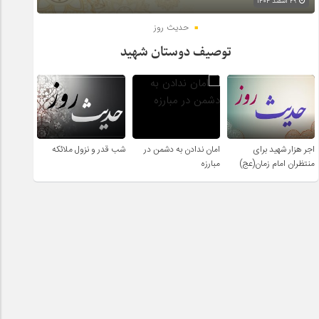
۲۹ اسفند ۱۴۰۴
حدیث روز
توصیف دوستان شهید
اجر هزار شهید برای
امان ندادن به دشمن در
شب قدر و نزول ملائکه
منتظران امام زمان(عج)
مبارزه