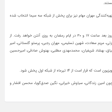
ستند.
از برزو نیک‌نژاد و به تهیه‌کنندگی مهران مهام نیز برای پخش از شبکه سه سیما انتخاب شده
«دردسرهای عظیم۲» از پنج‌شنبه هر شب ساعت ۲۱ و تکرار آن روز بعد ساعت ۱۷ و ۳۰ در ایام رمضان به روی آنتن خواهد رفت. از
زتی، مریم سعادت، شهین تسلیمی، مهران رجبی، پرستو گلستانی، امیر
اشتیاق، بهشاد شریفیان، محمدمهدی مطلبی، بهنوش صادقی، امیرحسین
 از ۱۴ تیرماه از شبکه اول پخش شود.
 چون امین زندگانی، سیاوش خیرابی، نگین صدق‌گویا، محسن افشار و