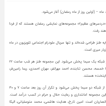
به گزارش ایسنا، «پایتخت ۴»، «گاهی به پشت سر نگاه کن» و «دردسرهای عظیم۲» مجموعه‌های نمایشی رمضان هستند که از فردا
هند رفت.
ه طنز طراحی شده‌اند و تنها سریال ملودرام اجتماعی تلویزیون در ماه
یار میری است.
سریال «پایتخت ۴» به تهیه کنندگی الهام غفوری در ۲۶ قسمت از شبکه یک سیما پخش می‌شود. این مجموعه طنز هر شب ساعت ۲۲
تکرار می‌شود. علیرضا خمسه، محسن تنابنده، احمد مهرانفر، مهران احمدی، ریما رامین‌فر،
پایتخت» هستند.
سریال «گاهی به پشت سر نگاه کن» نیز از فردا شب ساعت ۲۳ از شبکه دو سیما پخش می‌شود و تکرار آن روز بعد ساعت ۷ و ۳۰
ه این مجموعه امانتداری و رعایت حلال و حرام در کسب درآمد است.
انصاریان است. امین تارخ، هدایت هاشمی، محمد متوسلیانی، الیکا