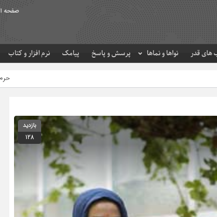
صفحه ا
های قدر
نواها و نماها
پرسش و پاسخ
پیامک
نرم افزار و کتاب
حرم مطهر امام رضا (ع) در ل
بازدید
128