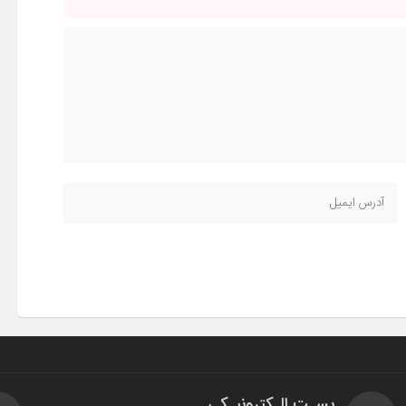
پسـت الـکترونیـکی