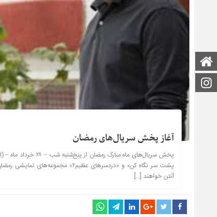
صفحه اصلی
اینستاگرام
آغاز پخش سریال‌های رمضان
پشت سر نگاه کن» و «دردسرهای عظیم۲» 
آنتن خواهند […]