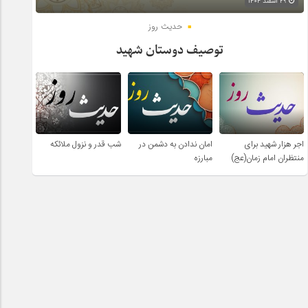
۲۹ اسفند ۱۴۰۴
حدیث روز
توصیف دوستان شهید
اجر هزار شهید برای
امان ندادن به دشمن در
شب قدر و نزول ملائکه
منتظران امام زمان(عج)
مبارزه