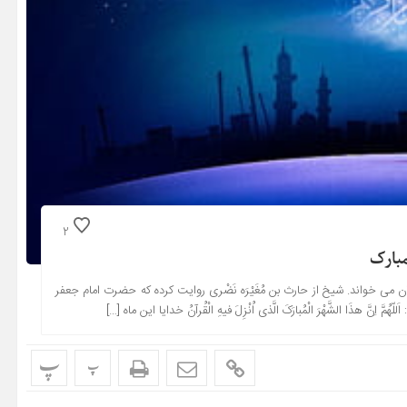
2
بارک
 خواند. شیخ از حارث بن مُغَیْرَه نَضْرى روایت کرده که حضرت امام جعفر
ذَا الشَّهْرَ الْمُبارَکَ الَّذى اُنْزِلَ فیهِ الْقُرآنُ خدایا این ماه […]
پ
پ