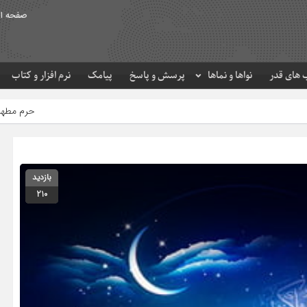
صفحه ا
های قدر
نواها و نماها
پرسش و پاسخ
پیامک
نرم افزار و کتاب
حرم مطهر امام رضا (ع) در لحظه تحو
بازدید
210