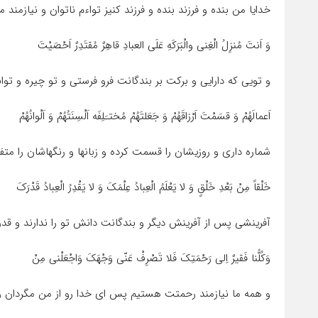
خدایا من بنده و فرزند بنده و فرزند کنیز تواءم ناتوان و نیازمند 
وَ اَنتَ مُنزِلُ الْغِنى والْبَرَکَهِ عَلَى العبادِ قاهِرٌ مُقتَدِرٌ اَحْصَیْتَ
و تویى که دارایى و برکت بر بندگانت فرو فرستى و تو چیره و توان
اَعمالَهُمْ وَ قسَمْتَ اَرْزاقَهُمْ وَ جَعَلتَهُمْ مُختـَلِفَه اَلْسِنَتُهُمْ وَ اَلْوانُهُمْ
شماره دارى و روزیشان را قسمت کرده و زبانها و رنگهاشان را مت
خَلْقاً مِنْ بَعْدِ خَلْقٍ وَ لا یَعْلَمُ الْعِبادُ عِلْمَکَ وَ لا یَقْدِرُ الْعِبادُ قَدْرَکَ
آفرینشى پس از آفرینش دیگر و بندگانت دانش تو را ندارند و قدر ت
وَکُلُّنا فَقیرٌ اِلى رَحْمَتِکَ فَلا تَصْرِفْ عَنّى وَجْهَکَ وَاجْعَلْنى مِنْ
و همه ما نیازمند رحمتت هستیم پس اى خدا رو از من مگردان و م