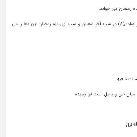
ه رمضان مى خواند.
عفر صادق(ع) در شب آخر شعبان و شب اول ماه رمضان این دعا را مى
َـلـّمنا فیهِ
ن میان حق و باطل است فرا رسیده
ْقـَلیلَ