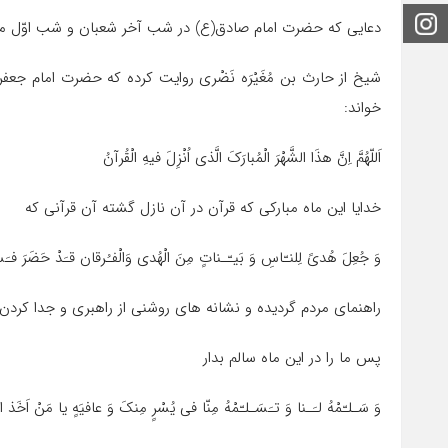
اینستاگرام
دعایی که حضرت امام صادق(ع) در شب آخر شعبان و شب اوّل ما
شیخ از حارث بن مُغَیْرَه نَضْرى روایت کرده که حضرت امام ج
خواند:
اَللّهُمَّ اِنَّ هذَا الشَّهْرَ الْمُبارَکَ الَّذى اُنْزِلَ فیهِ الْقُرآنُ
خدایا این ماه مبارکى که قرآن در آن نازل گشته آن قرآنى که
وَ جُعِلَ هُدىً لِلنـّاسِ وَ بَیـّـناتٍ مِنَ الْهُدى وَالْفـُرقان قـَدْ حَضَرَ فـَس
راهنماى مردم گردیده و نشانه هاى روشنى از راهبرى و جدا کرد
پس ما را در این ماه سالم بدار
وَ سَـلـّمْهُ لـَـنا وَ تـَسَـلـّمْهُ مِنّا فى یُسْرٍ مِنکَ وَ عافیَهٍ یا مَنْ اَخَذ ال