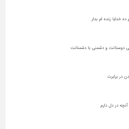
ه خدایا زنده ام بدار
ستى دوستانت و دشمنى با دشمنانت
ن در برابرت
آنچه در دل دارم