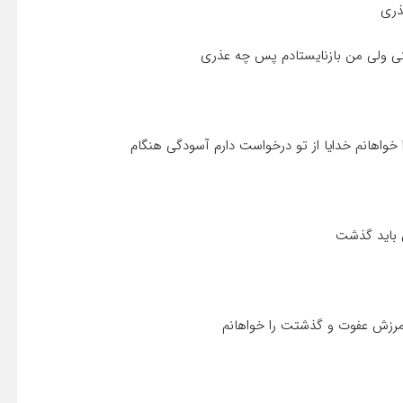
عُذرى
اشتى ولى من بازنایستادم پس چه عذرى
واهانم خدایا از تو درخواست دارم آسودگى هنگام
 باید گذشت
آمرزش عفوت و گذشتت را خواهانم