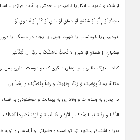
از شک و تردید یا انکار یا ناامیدى یا خوشى یا گردن فرازى یا اسر
خُیَلاَّءَ اَوْ رِیاَّءٍ اَوْ سُمْعَهٍ اَوْ شِقاقٍ اَوْ نِفاقٍ اَوْ کُفْرٍ اَوْ فُسُوقٍ اَوْ
خودبینى یا خودنمایى یا شهرت جویى یا ایجاد دو دستگى یا دورویى
عِصْیانٍ اَوْ عَظَمَهٍ اَوْ شَىءٍ لا تُحِبُّ فَاَسْئَلُکَ یا رَبِّ اَنْ تُبَدِّلَنى
گناه یا بزرگ طلبى یا چیزهاى دیگرى که تو دوست ندارى پس اى پر
مَکانَهُ ایماناً بِوَعْدِکَ وَ وَفآءً بِعَهْدِکَ وَ رِضاً بِقَضاَّئِکَ وَ زُهْداً فِى
به ایمان به وعده ات و وفادارى به پیمانت و خوشنودى به قضاء و
الدُّنْیا وَ رَغْبَهً فیما عِنْدَکَ وَ اَثَرَهً وَ طُمَاْنینَهً وَ تَوْبَهً نَصُوحاً اَسْئَلُکَ
دنیا و اشتیاق بدانچه نزد تو است و فضیلتى و آرامشى و توبه خال