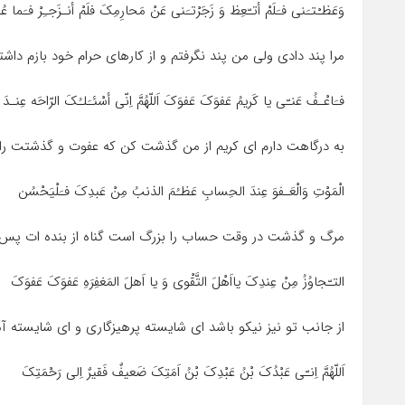
وَعَظـْتـَنى فـَلَمْ أتـّعِظ وَ زَجَرْتـَنى عَنْ مَحارِمِکَ فلَمْ أنـزَجـِرْ فـَما 
مرا پند دادى ولى من پند نگرفتم و از کارهاى حرام خود بازم د
فـَاعْـفُ عَنـّى یا کَریمُ عَفوَکَ عَفوَکَ اَللّهُمَّ اِنّى أسْئـَلـُکَ الرّاحَه عِنـدَ
به درگاهت دارم اى کریم از من گذشت کن که عفوت و گذشتت را خ
الْمَوْتِ وَالْعَـفوَ عِندَ الحِسابِ عَظـُمَ الذنبُ مِنْ عَبدِکَ فـَلْیَحْسُن
مرگ و گذشت در وقت حساب را بزرگ است گناه از بنده ات پس
التـّجاوُزُ مِنْ عِندِکَ یااَهْلَ التَّقْوى وَ یا اَهلَ المَغفِرَهِ عَفوَکَ عَفوَکَ
از جانب تو نیز نیکو باشد اى شایسته پرهیزگارى و اى شایسته 
اَللّهُمَّ اِنـّى عَبْدُکَ بْنُ عَبْدِکَ بْنُ اَمَتِکَ ضَعیفٌ فَقیرٌ اِلى رَحْمَتِکَ