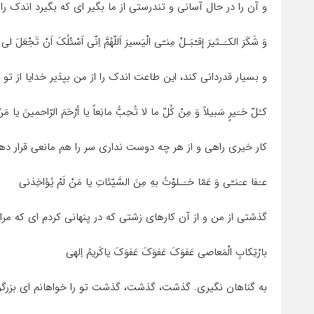
و آن را در حال آسانى و تندرستى از ما بگیر اى که بگیرد اندک را
وَ شَکَرَ الکـَـثیرَ إقـْبَـلْ مِنـّى الْیَسیرَ اَللّهُمَّ اِنّى اَسْئَلُکَ اَنْ تَجْعَلَ ل
و بسیار قدردانى کند، این طاعت اندک را از من بپذیر خدایا از ت
کـُلّ خـَیرٍ سَبیلاً وَ مِنْ کُلّ ما لا تُحِبُّ مانِعاً یا أرْحَمَ الرّاحمینَ یا مَن
کار خیرى راهى و از هر چه دوست ندارى سر را هم مانعى قرار دهى
عـَفا عـَنـّى وَ عَمّا خـَـلوْتُ بهِ مِنَ السَّیّئاتِ یا مَنْ لَمْ یُؤاخِذنى
گذشتى از من و از آن کارهاى زشتى که در پنهانى کردم اى که م
بارْتِکابِ الْمَعاصى عَفوَکَ عَفوَکَ عَفوَکَ یاکَریمُ اِلهى
به گناهان نگیرى. گذشت، گذشت، گذشت تو را خواهانم اى بزرگوا