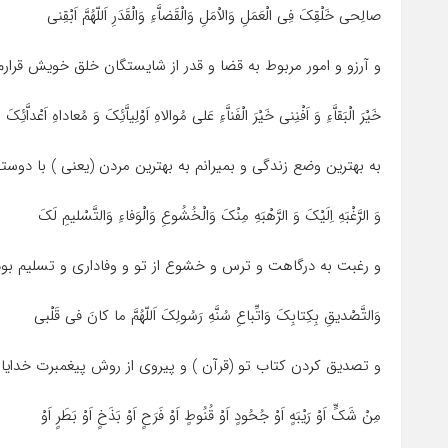
صالِحى خَلْقِکَ فِى الْعَمَلِ وَالاْمَلِ وَالْقَضاَّءِ وَالْقَدَرِ اَللّهُمَّ اَبْقِنى
و آرزو و امور مربوط به قضا و قدر از شایستگان خلق خویش قرارم د
خَیْرَ الْبَقاَّءِ وَ اَفْنِنى خَیْرَ الْفَناَّءِ عَلى مُوالاهِ اَوْلِیاَّئِکَ وَ مُعاداهِ اَعْداَّئِکَ
به بهترین وضع زندگى و بمیرانم به بهترین مردن (یعنى ) با دو
وَ الرَّغْبَهِ اِلَیْکَ وَ الرَّهْبَهِ مِنْکَ وَالْخُشُوعِ وَالْوَفاءِ وَالتَّسْلیمِ لَکَ
و رغبت به درگاهت و ترس و خشوع از تو و وفادارى و تسلیم بود
وَالتَّصْدیقِ بِکِتابِکَ وَاتِّباعِ سُنَّهِ رَسُولِکَ اَللّهُمَّ ما کانَ فى قَلْبى
و تصدیق کردن کتاب تو (قرآن ) و پیروى از روش پیغمبرت خدایا 
مِنْ شَکٍّ اَوْ رَیْبَهٍ اَوْ جُحُودٍ اَوْ قُنُوطٍ اَوْ فَرَحٍ اَوْ بَذَخٍ اَوْ بَطَرٍ اَوْ