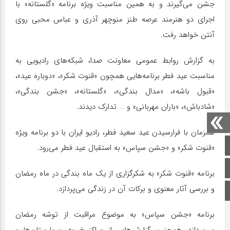
جشن می‌گیرند و به همین مناسبت ویژه برنامه «گلستانه» با
اجرای دو هنرمند عرصه طنز منوچهر آذری و عباس محبی روی
آنتن خواهد رفت.
به گزارش روابط عمومی معاونت صدا، شبکه‌های رادیویی به
مناسبت عید فطر برنامه‌هایی همچون «قنوت شکر»، «دوباره عید»،
«قبول باشه»، «مدال بندگی»، «گلستانه»، «جشن بندگی»،
«شادباش»، «باران مهربانی» و … تدارک دیدند.
همزمان با فرارسیدن عید سعید فطر، رادیو ایران با دو برنامه ویژه
صفحه اصلی
«قنوت شکر» و «جشن سپاس» به استقبال عید فطر می‌رود.
اینستاگرام
برنامه «قنوت شکر» به شکرگزاری از یک ماه بندگی در ماه رمضان
و بررسی آثار معنوی و برکات آن در زندگی می‌پردازد.
برو بالا
برنامه «جشن سپاس» به موضوع مراقبت از توشه رمضان
می‌پردازد. همچنین گزارش‌هایی از مراکز خیریه، بیمارستان‌ها و