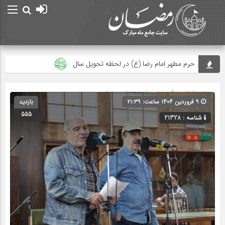
حرم مطهر امام رضا (ع) در لحظه تحویل سال
مصرف زکات فطره در امور فرهنگی
صفحه اصلی
» گروه »
صدا و سیما و رمضان
جلوه‌های بزرگ نصرت الهی در ماه مبارک رمضان دیده شد
۹ فروردین ۱۴۰۴ ساعت: ۲۱:۳۹
بازدید
555
علت حرام بودن روزه ی عید فطر در احادیث
شناسه : 21328
طریقه خواندن نماز عید فطر و دعای قنوت نماز عید فطر
زکات فطره میهمانِ شب عید
پیام‌های جزء ۳۰ قرآن؛ از توحید تا انس همیشگی با قرآن
امام سجاد(ع) در فراغ ماه مبارک رمضان
اعمال شب و روز عید سعید فطر
پیام نوروزی رهبر انقلاب به مناسبت آغاز سال ۱۴۰۵