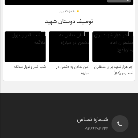
حدیث روز
توصیف دوستان شهید
اجر هزار شهید برای منتظران
امان ندادن به دشمن در
شب قدر و نزول ملائکه
امام زمان(عج)
مبارزه
شـماره تمـاس
۰۹۳۸۹۳۸۳۳۴۲