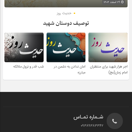
۲۹ اسفند ۱۴۰۴
حدیث روز
توصیف دوستان شهید
اجر هزار شهید برای منتظران
امان ندادن به دشمن در
شب قدر و نزول ملائکه
امام زمان(عج)
مبارزه
شـماره تمـاس
۰۹۳۸۹۳۸۳۳۴۲