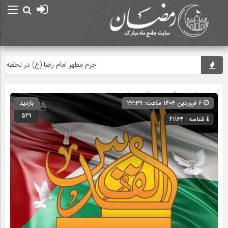
حرم مطهر امام رضا (ع) در لحظه تحویل 
صفحه اصلی
» گروه »
صدا و سیما و رمضان
۶ فروردین ۱۴۰۴ ساعت: ۲۳:۳۹
بازدید
529
شناسه : 21164