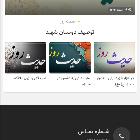
۲۹ اسفند ۱۴۰۴
حدیث روز
توصیف دوستان شهید
اجر هزار شهید برای منتظران
امان ندادن به دشمن در
شب قدر و نزول ملائکه
امام زمان(عج)
مبارزه
شـماره تمـاس