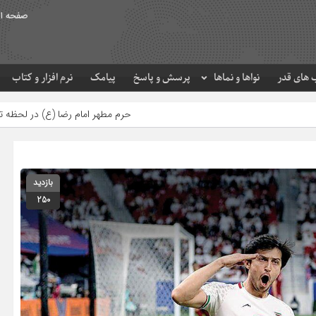
صفحه ا
های قدر
نواها و نماها
پرسش و پاسخ
پیامک
نرم افزار و کتاب
حرم مطهر امام رضا (ع) در لحظه تحویل سال
بازدید
250