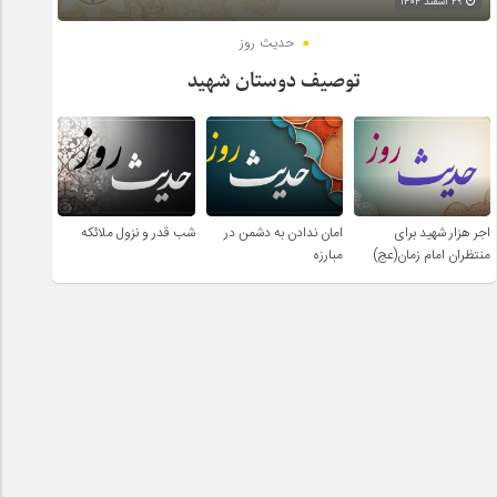
۲۹ اسفند ۱۴۰۴
حدیث روز
توصیف دوستان شهید
اجر هزار شهید برای
امان ندادن به دشمن در
شب قدر و نزول ملائکه
منتظران امام زمان(عج)
مبارزه