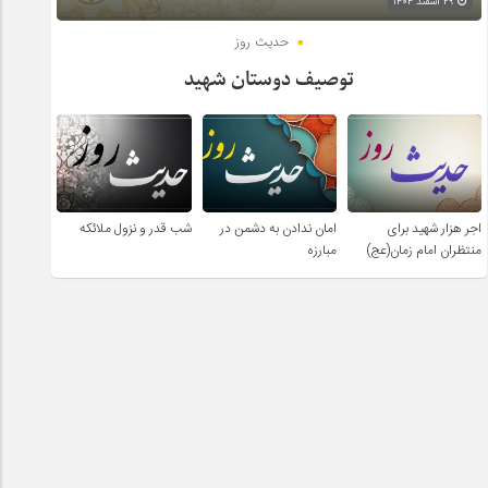
۲۹ اسفند ۱۴۰۴
حدیث روز
توصیف دوستان شهید
اجر هزار شهید برای
امان ندادن به دشمن در
شب قدر و نزول ملائکه
منتظران امام زمان(عج)
مبارزه