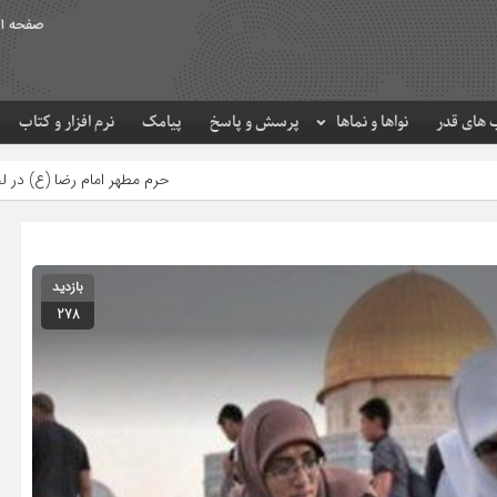
صفحه ا
های قدر
نواها و نماها
پرسش و پاسخ
پیامک
نرم افزار و کتاب
حرم مطهر امام رضا (ع) در لحظه تحویل سال
مصرف زک
بازدید
278