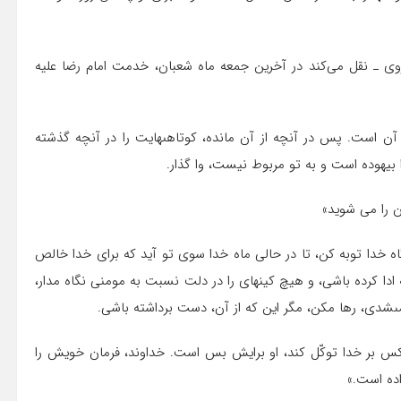
 هروى ـ نقل می‌کند در آخرین جمعه ماه شعبان، خدمت امام رضا علیه
 آن است. پس در آنچه از آن مانده، کوتاهى‏هایت را در آنچه گذشته
 بیهوده است و به تو مربوط نیست، وا گذار.
ن را مى ‏شوید»
گاه خدا توبه کن، تا در حالى ماه خدا سوى تو آید که براى خدا خالص
ادا کرده باشى، و هیچ کینه‏اى را در دلت نسبت به مومنى نگاه مدار،
ى‏شدى، رها مکن، مگر این که از آن، دست برداشته باشى.
هر کس بر خدا توکّل کند، او برایش بس است. خداوند، فرمان خویش را
اده است.»