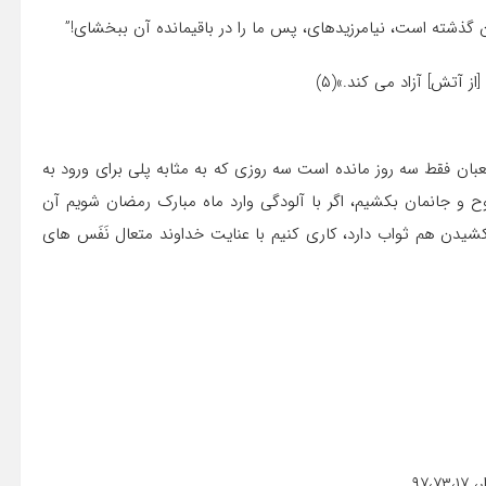
شعبان گذشته است، نیامرزیده‏اى، پس ما را در باقیمانده آن ببخشاى!”
ز آتش] آزاد مى‏ کند.»(۵)
بان فقط سه روز مانده است سه روزی که به مثابه پلی برای ورود به
ح و جانمان بکشیم، اگر با آلودگی وارد ماه مبارک رمضان شویم آن
یدن هم ثواب دارد، کاری کنیم با عنایت خداوند متعال نَفَس های