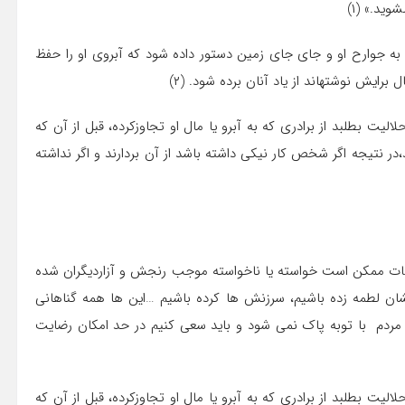
وید.» (۱)
دد و به جوارح او و جاى جاى زمین دستور داده شود که آبروى او را حفظ
ایش نوشته‏اند از یاد آنان برده شود. (۲)
لالیت بطلبد از برادرى که به آبرو یا مال او تجاوزکرده، قبل از آن که
،در نتیجه اگر شخص کار نیکى داشته باشد از آن بردارند و اگر نداشته
رتباطات ممکن است خواسته یا ناخواسته موجب رنجش و آزاردیگران شده
شان لطمه زده باشیم، سرزنش ها کرده باشیم …این ها همه گناهانی
ردم با توبه پاک نمی شود و باید سعی کنیم در حد امکان رضایت
لالیت بطلبد از برادرى که به آبرو یا مال او تجاوزکرده، قبل از آن که