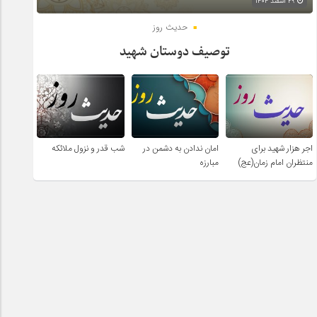
۲۹ اسفند ۱۴۰۴
حدیث روز
توصیف دوستان شهید
اجر هزار شهید برای
امان ندادن به دشمن در
شب قدر و نزول ملائکه
منتظران امام زمان(عج)
مبارزه