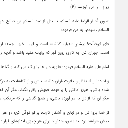
پیاپى را مى ‏نویسد.(۴)
عیون أخبار الرضا علیه ‏السلام به نقل از عبد السلام بن صالح
‏السلام رسیدم. به من فرمود:
«اى ابوصَلْت! بیشترِ شعبان گذشته است و این، آخرین جمعه از
است، جبران کن. به کارى روى آور که برایت مفید باشد و آنچه را
امام على علیه ‏السلام فرمود: «توبه دل ها را پاک‏ مى ‏کند و گناها
زیاد دعا و استغفار و تلاوت قرآن داشته باش و از گناهانت به در
شده باشى. هیچ امانتى را بر عهده خویش باقى نگذار، مگر آن که 
مگر آن که از دل به در آورده باشى، و هیچ گناهى را که مرتکب م
از خدا پروا کن و در نهان و آشکار کارت، بر او توکّل کن؛ «و 
پیش خواهد برد. به یقین، خداوند براى هر چیزى اندازه‏اى قرار د