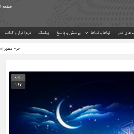
صفحه ا
های قدر
نواها و نماها
پرسش و پاسخ
پیامک
نرم افزار و کتاب
حرم مطهر امام رضا (ع) در لحظه تحویل 
بازدید
247