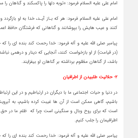
امام على علیه ‏السلام فرمود: «توبه دلها را پاک‏مى‏کند و گناهان را مى‏ش
امام على علیه‏ السلام فرمود: هر که بـاز آیـد، خدا به او بازگر
کنند و عیب هایش را بپوشانند و گناهانى که فرشتگان حافظ اعمال بر
پیامبر صلی الله علیه و آله فرمود: خدا رحمت کند بنده اى را که ح
(در قیامت) از او بازخواست کنند، آنجایى که دینار و درهمى نباشد
باشد، از گناهان مظلوم برداشته بر گناهان او بیفزایند.
۲- حلالیت طلبیدن از اطرافیان
در دنیا و حیات اجتماعی ما با دیگران در ارتباطیم و در این ا
باشیم، گاهی ممکن است از آن ها غیبت کرده باشیم، به آبروی
است که برای روح وبال و سنگینی است چرا که ظلم ما در حق م
اطرافیمان را جلب کنیم.
پیامبر صلی الله علیه و آله فرمود: خدا رحمت کند بنده اى را که ح