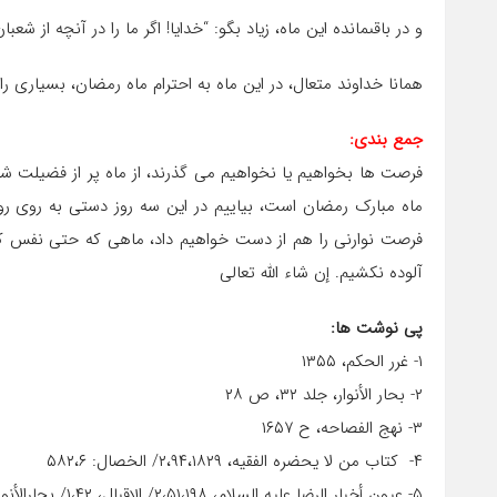
و در باقى‏مانده این ماه، زیاد بگو: “خدایا! اگر ما را در آنچه از 
همانا خداوند متعال، در این ماه به احترام ماه رمضان، بسیارى را [ا
جمع بندی:
فرصت ها بخواهیم یا نخواهیم می گذرند، از ماه پر از فضیلت شع
ماه مبارک رمضان است، بیاییم در این سه روز دستی به روی رو
فرصت نوارنی را هم از دست خواهیم داد، ماهی که حتی نفس کش
آلوده نکشیم. إن شاء الله تعالی
پی نوشت ها:
۱- غرر الحکم، ۱۳۵۵
۲- بحار الأنوار، جلد ۳۲، ص ۲۸
۳- نهج الفصاحه، ح ۱۶۵۷
۴- کتاب من لا یحضره الفقیه، ۲،۹۴،۱۸۲۹/ الخصال: ۵۸۲،۶
۵- عیون أخبار الرضا علیه ‏السلام، ۲،۵۱،۱۹۸/ الإقبال، ۱،۴۲/ بحارالأنوار، ۹۷،۷۳،۱۷