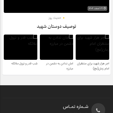
۲۹ اسفند ۱۴۰۴
حدیث روز
توصیف دوستان شهید
اجر هزار شهید برای منتظران
امان ندادن به دشمن در
شب قدر و نزول ملائکه
امام زمان(عج)
مبارزه
شـماره تمـاس