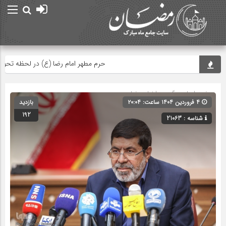
حرم مطهر امام رضا (ع) در لحظه تحویل س
صفحه اصلی
» گروه »
اخبار رمضان
۴ فروردین ۱۴۰۴ ساعت: ۲۰:۰۴
بازدید
192
شناسه : 21063