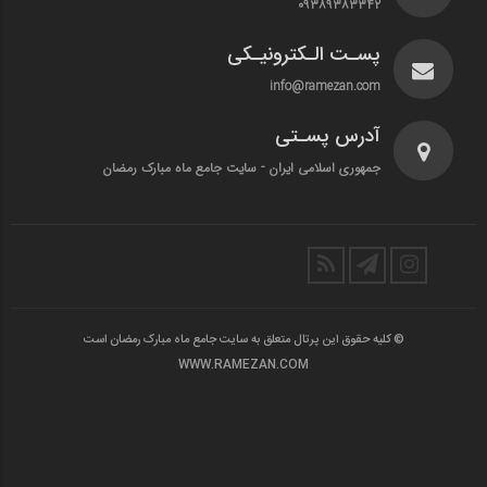
۰۹۳۸۹۳۸۳۳۴۲
پسـت الـکترونیـکی
info@ramezan.com
آدرس پسـتی
جمهوری اسلامی ایران - سایت جامع ماه مبارک رمضان
© کلیه حقوق این پرتال متعلق به سایت جامع ماه مبارک رمضان است
WWW.RAMEZAN.COM