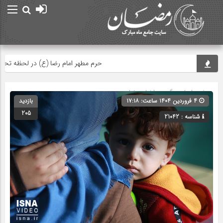
حرم مطهر امام رضا (ع) در لحظه تحویل س
صفحه اصلی
» گروه »
اخبار رمضان
۴ فروردین ۱۴۰۴ ساعت: ۱۷:۱۸
بازدید
205
شناسه : 21042