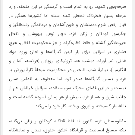
صرفه‌جویی شدید، رو به اتمام است و گرسنگی در این منطقه، وارد
مرحله بسیار خطرناک قحطی شده است؛ اما کشورها همگی در
قبال رقص شوم ددمنشان و خون‌آشامان و درماندگی رقت‌انگیز و
جگرسوز کودکان و زنان غزه، دچار نوعی بیهوشی و انفعال
حیرت‌انگیز گشته و فقط نظاره‌گرند و جز محکومیت لفظی، هیچ
فشاری بر اسرائیل برای باز کردن گذرگاه‌ها و اجازهِ ورود مواد
غذایی نمی‌آورند! دیشب هم، تروئیکای اروپایی (فرانسه، آلمان و
انگلیس)، بیانیهٔ شدید اللحنی در محکومیت مرحلهٔ تازهٔ یورش بر
غزه و بستن گذرگاه‌ها صادر کرد، اما معطوف به اقدامی عملی
نیست و در این فضای محرک سوءاستفاده، اسرائیل خیالش هم از
جانب شرق و هم از غرب، بیش از هر زمانی آسوده گشته است و
با افسار گسیخته و آبروی ریخته، کار خود را می‌کند!
مظلومستان غزه، اکنون نه فقط قتلگاه کودکان و زنان بی‌گناه،
بلکه مسلخ انسانیت و قربانگاه اخلاق، حقوق، تمدن و نمایشگاه