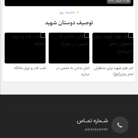
۲۹ اسفند ۱۴۰۴
حدیث روز
توصیف دوستان شهید
اجر هزار شهید برای منتظران
امان ندادن به دشمن در
شب قدر و نزول ملائکه
امام زمان(عج)
مبارزه
شـماره تمـاس
۰۹۳۸۹۳۸۳۳۴۲