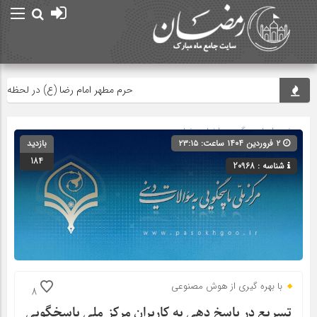
حرم مطهر امام رضا (ع) در لحظه تحویل
صفحه اصلی
» گروه »
اخبار رمضان
۲ فروردین ۱۴۰۴ ساعت: ۲۳:۱۵
بازدید
184
شناسه : 20968
با بهره گیری از هوش مصنوعی
8
تسریع در پاسخ دهی به کاربران مرکز ملی پاسخگویی