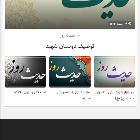
۲۹ اسفند ۱۴۰۴
حدیث روز
توصیف دوستان شهید
اجر هزار شهید برای منتظران
امان ندادن به دشمن در
شب قدر و نزول ملائکه
امام زمان(عج)
مبارزه