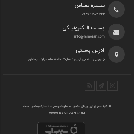
شـماره تمـاس
۰۹۳۸۹۳۸۳۳۴۲
پسـت الـکترونیـکی
info@ramezan.com
آدرس پسـتی
جمهوری اسلامی ایران - سایت جامع ماه مبارک رمضان
© کلیه حقوق این پرتال متعلق به سایت جامع ماه مبارک رمضان است
WWW.RAMEZAN.COM