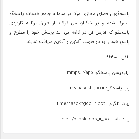
پاسخگویی فضای مجازی مرکز در سامانه جامع خدمات پاسخگو
متمرکز شده و پرسشگران می توانند از طریق برنامه کاربردی
پاسخگو که آدرس آن در ادامه می آید پرسش خود را مطرح و
پاسخ خود را به دو صورت آنلاین و آفلاین دریافت نمایند.
تلفن : ۰۹۶۴۰۰
اپلیکیشن پاسخگو: mmps.ir/app
وب‌ پاسخگو: my.pasokhgoo.ir
ربات تلگرام : t.me/pasokhgoo_ir_bot
ربات بله : ble.ir/pasokhgoo_ir_bot