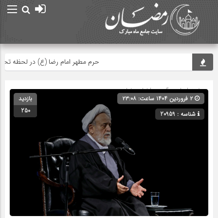
حرم مطهر امام رضا (ع) در لحظه تحویل س
صفحه اصلی
» گروه »
اخبار رمضان
۲ فروردین ۱۴۰۴ ساعت: ۲۳:۰۸
بازدید
250
شناسه : 20959