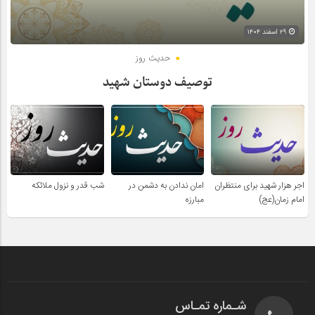
۲۹ اسفند ۱۴۰۴
حدیث روز
توصیف دوستان شهید
اجر هزار شهید برای منتظران
امان ندادن به دشمن در
شب قدر و نزول ملائکه
امام زمان(عج)
مبارزه
شـماره تمـاس