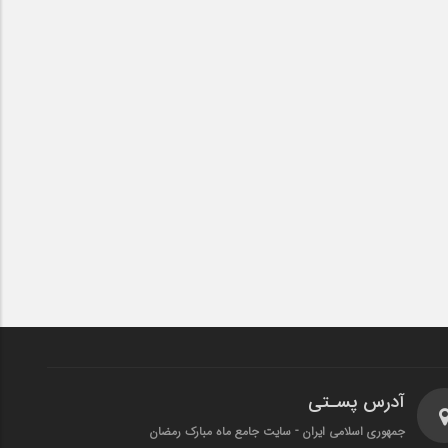
آدرس پسـتی
جمهوری اسلامی ایران - سایت جامع ماه مبارک رمضان