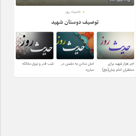
۲۹ اسفند ۱۴۰۴
حدیث روز
توصیف دوستان شهید
اجر هزار شهید برای
امان ندادن به دشمن در
شب قدر و نزول ملائکه
منتظران امام زمان(عج)
مبارزه