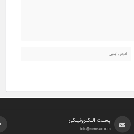
پسـت الـکترونیـکی
info@ramezan.com