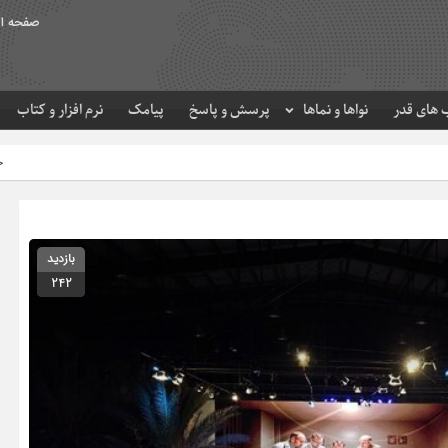
صفحه ا
های قدر
نواها و نماها
پرسش و پاسخ
پیامک
نرم افزار و کتاب
حرم مطهر امام رضا (ع) در ل
بازدید
242