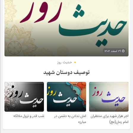
۲۹ اسفند ۱۴۰۴
حدیث روز
توصیف دوستان شهید
اجر هزار شهید برای منتظران
امان ندادن به دشمن در
شب قدر و نزول ملائکه
امام زمان(عج)
مبارزه