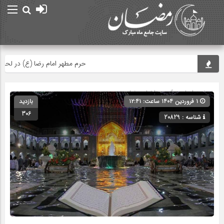
حرم مطهر امام رضا (ع) در لحظه تحوی
صفحه اصلی
» گروه »
اخبار رمضان
۱ فروردین ۱۴۰۴ ساعت: ۱۲:۴۱
بازدید
306
شناسه : 20829