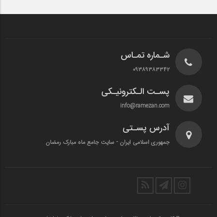
شـماره تمـاس
۰۹۳۸۹۳۸۳۳۴۲
پسـت الـکترونیـکی
info@ramezan.com
آدرس پسـتی
جمهوری اسلامی ایران - سایت جامع ماه مبارک رمضان