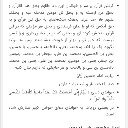
گرفتن قرآن بر سر و خواندن این دعا «اللهم بحق هذا القرآن و
بحق من ارسلته به و بحق کل مومن مدحته فیه و بحقک
علیهم فلا احد اعرف بحقک منک؛خدایا به حق این قرآن و به
حق آنکس که او را بدان فرستادی و بحق هر مؤمنی که در این
قرآن مدحش کرده ای و بحقی که تو بر ایشان داری زیرا کسی
نیست که حق تو را بهتر از خودت بشناسد». پس ۱۰ مرتبه
بگوید بک یا الله، بمحمد، بعلی، بفاطمه، بالحسن، بالحسین،
بعلی بن الحسین، بمحمد بن علی، بجعفر بن محمد، بموسی
بن جعفر، بعلی بن موسی، بمحمد بن علی، بعلی بن محمد،
بالحسن بن علی و بالحجه و هر حاجتی که داریم بیان کنیم.
زیارت امام حسین (ع)
صد رکعت نماز و شب زنده داری
خواندن دعای «اللّٰهُمَّ إِنِّی أَمْسَیْتُ لَکَ عَبْداً داخِراً لَاأَمْلِکُ لِنَفْسِی
نَفْعاً وَلا ضَرّاً…»
در بعضی روایات به خواندن دعای جوشن کبیر سفارش شده
است.
اعمال مخصوص شب نوزدهم: