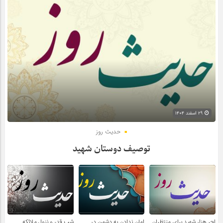
۲۹ اسفند ۱۴۰۴
حدیث روز
توصیف دوستان شهید
اجر هزار شهید برای منتظران
امان ندادن به دشمن در
شب قدر و نزول ملائکه