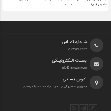
امام زمان(عج)
مبارزه
شـماره تمـاس
۰۹۳۸۹۳۸۳۳۴۲
پسـت الـکترونیـکی
info@ramezan.com
آدرس پسـتی
جمهوری اسلامی ایران - سایت جامع ماه مبارک رمضان