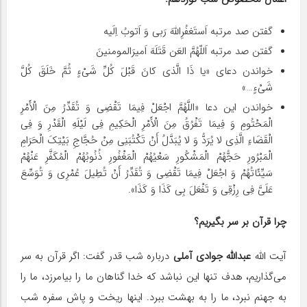
گفتن صد مرتبه اَستَغفُرِاللهَ رَبی وَ اَتوبُ اِلَیه
گفتن صد مرتبه اَللّهُمَّ العَن قَتَلَهَ اَمیرَالمومنینَ
خواندن دعای «یا ذَا الَّذی کانَ قَبْلَ کُلِّ شَیْءٍ ثُمَّ خَلَقَ کُلَّ
شَیْءٍ…»
خواندن این دعا «اللَّهُمَّ اجْعَلْ فِیمَا تَقْضِی وَ تُقَدِّرُ مِنَ الْأَمْرِ
الْمَحْتُومِ وَ فِیمَا تَفْرُقُ مِنَ الْأَمْرِ الْحَکِیمِ فِی لَیْلَهِ الْقَدْرِ وَ فِی
الْقَضَاءِ الَّذِی لا یُرَدُّ وَ لا یُبَدَّلُ أَنْ تَکْتُبَنِی مِنْ حُجَّاجِ بَیْتِکَ الْحَرَامِ
الْمَبْرُورِ حَجُّهُمْ الْمَشْکُورِ سَعْیُهُمْ الْمَغْفُورِ ذُنُوبُهُمْ الْمُکَفَّرِ عَنْهُمْ
سَیِّئَاتُهُمْ وَ اجْعَلْ فِیمَا تَقْضِی وَ تُقَدِّرُ أَنْ تُطِیلَ عُمْرِی وَ تُوَسِّعَ
عَلَیَّ فِی رِزْقِی وَ تَفْعَلَ بِی کَذَا وَ کَذَا».
چرا قرآن بر سر بگیریم؟
آیت الله
عبدالله جوادی آملی
درباره شب قدر گفت: اگر قرآن به سر
می‌گذاریم، هدف تنها این نباشد که خدا گناهان ما را بیامرزد، ما را
به جهنم نبرد، ما را به بهشت ببرد. اینها ریخت و پاش سفره شب