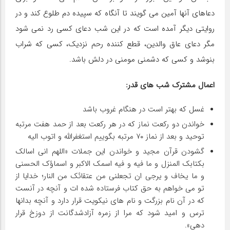
دعاهای آنها آمین می گویند تا آنگاه که سپیده دم طلوع کند و در
روایتی دیگر آمده است که در این شب دعای کسی رد نمی شود
مگر دعای عاق والدین، قطع کننده رحم نزدیک، کسی که شراب
بنوشد و کسی که دشمنی مومنی در دلش باشد.
اعمال مشترک شب های قدر:
غسل که بهتر است در هنگام غروب باشد
خواندن دو رکعت نماز که در هر رکعت بعد از حمد هفت مرتبه
توحید و بعد از نماز ۷۰ مرتبه بگوییم استغفرالله و اتوب الیه
گشودن قرآن مجید و خواندن این جملات «اللهم انی اسالک
بکتابک المنزل و ما فیه و فیه اسمک الاکبر و اسماؤک الحسنی
و ما یخاف و یرجی ان تجعلنی من عتقائک من النار؛ خدایا از
تو می خواهم به حق کتاب فرستاده شده ات و آنچه در آنست
که در آن نام بزرگت و نام های نیکویت قرار دارد و آنچه بدانها
ترس و امید شود که مرا از زمره آزادشدگانت از دوزخ قرار
دهی».