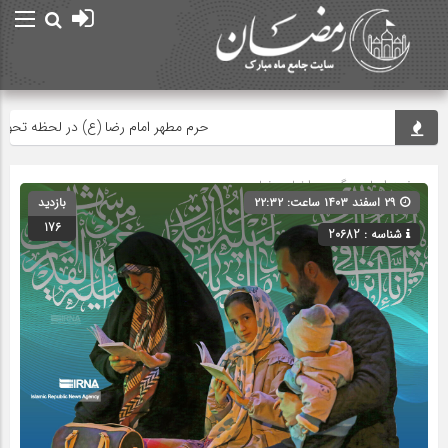
حرم مطهر امام رضا (ع) در لحظه تحویل سا
صفحه اصلی
» گروه »
اخبار رمضان
۲۹ اسفند ۱۴۰۳ ساعت: ۲۲:۳۲
بازدید
176
شناسه : 20682