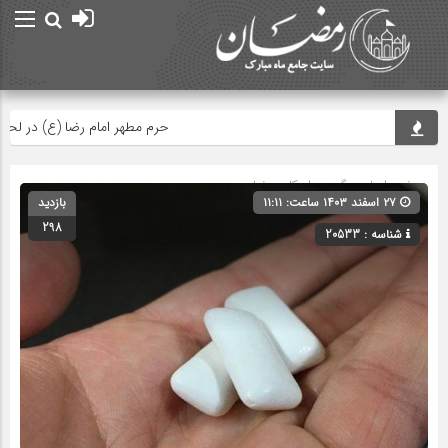
حرم مطهر امام رضا (ع) در لحظه تحو
صفحه اصلی
» گروه »
احکام رمضان
۲۷ اسفند ۱۴۰۳ ساعت: ۱۱:۱۱
بازدید
298
شناسه : 20533