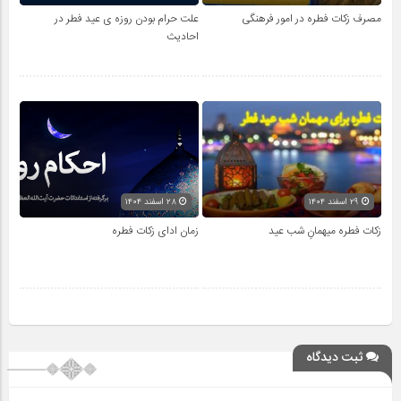
مصرف زکات فطره در امور فرهنگی
علت حرام بودن روزه ی عید فطر در
احادیث
۲۹ اسفند ۱۴۰۴
۲۸ اسفند ۱۴۰۴
زکات فطره میهمانِ شب عید
زمان ادای زکات فطره
ثبت دیدگاه