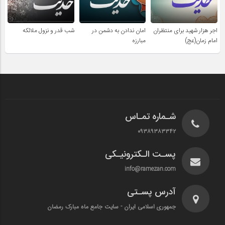
اجر هزار شهید برای منتظران
امان ندادن به دشمن در
شب قدر و نزول ملائکه
امام زمان(عج)
مبارزه
شـماره تمـاس
۰۹۳۸۹۳۸۳۳۴۲
پسـت الـکترونیـکی
info@ramezan.com
آدرس پسـتی
جمهوری اسلامی ایران - سایت جامع ماه مبارک رمضان