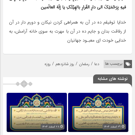
فیهِ بِرَحْمَتِکَ الى دارِ القَرارِ بالهِیّتَکِ یا إلَهَ العالَمین
خدایا توفیقم ده در آن به همراهی کردن نیکان و دورم دار در آن
از رفاقت بدان و جایم ده در آن با مهرت به سوى خانه آرامش، به
خدایى خودت اى معبـود جهانیان
/
/
/
برچسب ها
دعا
رمضان
روز شانزدهم
روزه
نوشته های مشابه
۲۹ اسفند ۱۴۰۴
۲۸ اسفند ۱۴۰۴