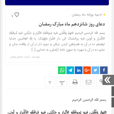
ادعیه روزانه ماه رمضان
7
دعای روز شانزدهم ماه مبارک رمضان
بسم الله الرحمن الرحیم اللهمّ وَفّقْنی فیهِ لِموافَقَهِ الأبْرارِ و جَنّبْنی فیهِ مُرافَقَهِ
الأشْرارِ و أوِنی فیهِ بِرَحْمَتِکَ الى دارِ القَرارِ بالهِیّتَکِ یا إلَهَ العالَمین خدایا
توفیقم ده در آن به همراهی کردن نیکان و دورم دار در آن از رفاقت بدان و
جایم ده در آن با مهرت به سوى خانه آرامش، به خدایى […]
نویسنده : سایت جامع رمضان
پ
پ
صفحه اصلی
بسم الله الرحمن الرحیم
اینستاگرام
اللهمّ وَفّقْنی فیهِ لِموافَقَهِ الأبْرارِ و جَنّبْنی فیهِ مُرافَقَهِ الأشْرارِ و أوِنی