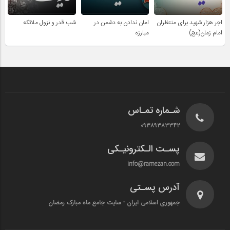
اجر هزار شهید برای منتظران
امان ندادن به دشمن در
شب قدر و نزول ملائکه
امام زمان(عج)
مبارزه
شـماره تمـاس
۰۹۳۸۹۳۸۳۳۴۲
پسـت الـکترونیـکی
info@ramezan.com
آدرس پسـتی
جمهوری اسلامی ایران - سایت جامع ماه مبارک رمضان