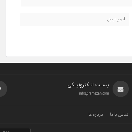
پسـت الـکترونیـکی
info@ramezan.com
تماس با ما
درباره ما