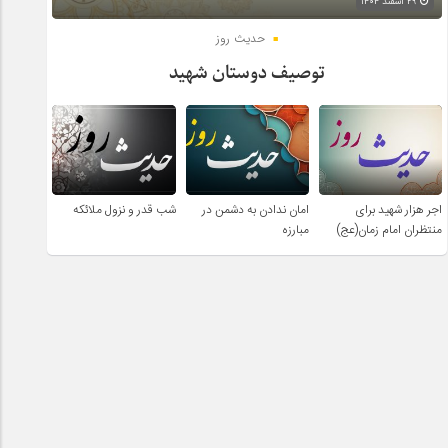
۲۹ اسفند ۱۴۰۴
حدیث روز
توصیف دوستان شهید
اجر هزار شهید برای
امان ندادن به دشمن در
شب قدر و نزول ملائکه
منتظران امام زمان(عج)
مبارزه