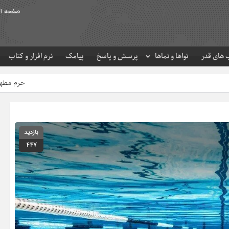
صفحه ا
های قدر
نواها و نماها
پرسش و پاسخ
پیامک
نرم افزار و کتاب
حرم مطهر امام رضا (ع) در لحظه 
بازدید
447