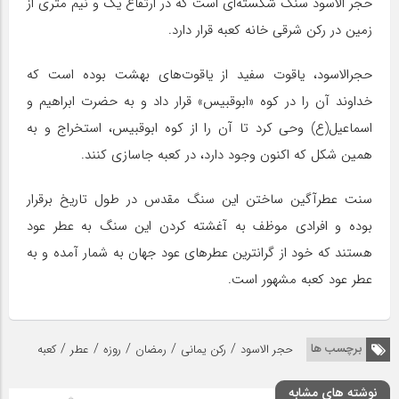
حجر الاسود سنگ شکسته‌ای است که در ارتفاع یک و نیم متری از
زمین در رکن شرقی خانه کعبه قرار دارد.
حجرالاسود، یاقوت سفید از یاقوت‌هاى بهشت بوده است که
خداوند آن را در کوه «ابوقبیس» قرار داد و به حضرت ابراهیم و
اسماعیل(ع) وحى کرد تا آن را از کوه ابوقبیس، استخراج و به
همین شکل که اکنون وجود دارد، در کعبه جاسازى کنند.
سنت عطرآگین ساختن این سنگ مقدس در طول تاریخ برقرار
بوده و افرادى موظف به آغشته کردن این سنگ به عطر عود
هستند که خود از گرانترین عطرهاى عود جهان به شمار آمده و به
عطر عود کعبه مشهور است.
/
/
/
/
/
برچسب ها
حجر الاسود
رکن یمانی
رمضان
روزه
عطر
کعبه
نوشته های مشابه