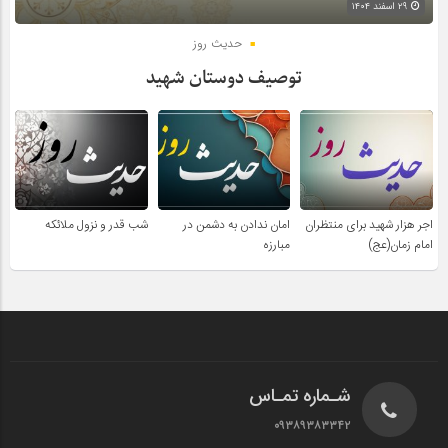
۲۹ اسفند ۱۴۰۴
حدیث روز
توصیف دوستان شهید
اجر هزار شهید برای منتظران
امان ندادن به دشمن در
شب قدر و نزول ملائکه
امام زمان(عج)
مبارزه
شـماره تمـاس
۰۹۳۸۹۳۸۳۳۴۲