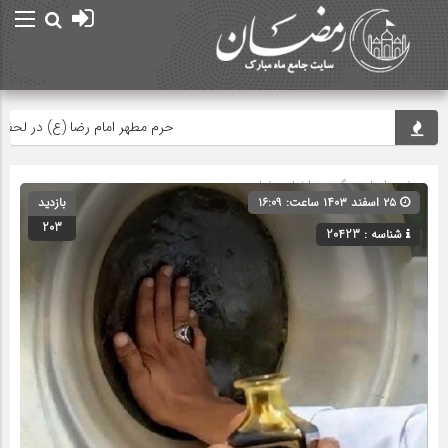
حرم مطهر امام رضا (ع) در لحظه تحویل
صفحه اصلی
» گروه »
اخبار رمضان
۲۵ اسفند ۱۴۰۳ ساعت: ۱۶:۰۹
بازدید
203
شناسه : 20423