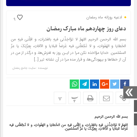
ادعیه روزانه ماه رمضان
9
دعای روز چهاردهم ماه مبارک رمضان
بسم الله الرحمن الرحیم اللهمّ لا تؤاخِذْنی فیهِ بالعَثراتِ، و اقِلْنی فیهِ من
الخَطایا و الهَفَواتِ، و لا تَجْعَلْنی فیه غَرَضاً للبلایا و الآفاتِ، بِعِزّتِکَ یا عزّ
المسْلمین. خدایا مؤاخذه نکن مرا در ایـن روز به لغزش‌ها، و درگذر از من در
آن از خطاها و بیهودگی‌ها، و قرار مده مرا در آن نشانه تیر […]
نویسنده : سایت جامع رمضان
پ
پ
صفحه اصلی
بسم الله الرحمن الرحیم
اینستاگرام
اللهمّ لا تؤاخِذْنی فیهِ بالعَثراتِ، و اقِلْنی فیهِ من الخَطایا و الهَفَواتِ، و لا تَجْعَلْنی فیه
غَرَضاً للبلایا و الآفاتِ، بِعِزّتِکَ یا عزّ المسْلمین.