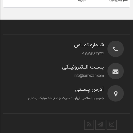
شـماره تمـاس
۰۹۳۸۹۳۸۳۳۴۲
پسـت الـکترونیـکی
info@ramezan.com
آدرس پسـتی
جمهوری اسلامی ایران - سایت جامع ماه مبارک رمضان