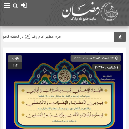
حرم مطهر امام رضا (ع) در لحظه تحویل سا
صفحه اصلی
» گروه »
دعاهای رمضان
۲۴ اسفند ۱۴۰۳ ساعت: ۲۱:۴۴
بازدید
214
شناسه : 20390