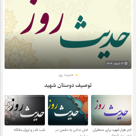
۲۹ اسفند ۱۴۰۴
حدیث روز
توصیف دوستان شهید
اجر هزار شهید برای منتظران
امان ندادن به دشمن در
شب قدر و نزول ملائکه
امام زمان(عج)
مبارزه