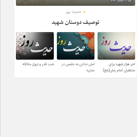
۲۹ اسفند ۱۴۰۴
حدیث روز
توصیف دوستان شهید
اجر هزار شهید برای
امان ندادن به دشمن در
شب قدر و نزول ملائکه
منتظران امام زمان(عج)
مبارزه