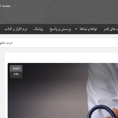
صفحه ا
های قدر
نواها و نماها
پرسش و پاسخ
پیامک
نرم افزار و کتاب
حرم مطهر امام رضا (ع) در لحظه تحو
بازدید
231