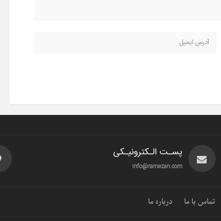
پسـت الـکترونیـکی
info@ramezan.com
تماس با ما
درباره ما