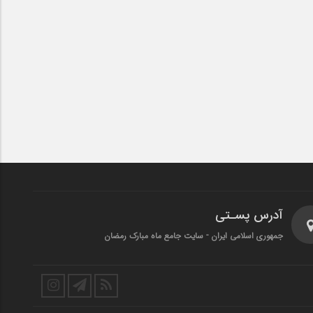
آدرس پسـتی
جمهوری اسلامی ایران - سایت جامع ماه مبارک رمضان