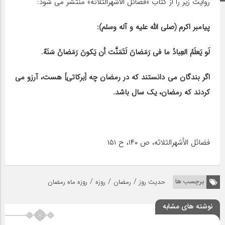
روایت زیر را از کتاب «فضائل الأشهرالثلاثه» منتشر می‌ شود:
پیامبر اکرم (صلی الله علیه و آله وسلم):
لَو یَعلَمُ العِبادُ ما فی رَمَضانَ لَتَمَنَّت أن یَکونَ رَمَضانُ سَنَهً.
اگر بندگان می دانستند که در رمضان چه [برکاتی] هست، آرزو می
کردند که رمضان، یک سال باشد.
فضائل الأشهرالثلاثه، ص ۱۴۰، ح ۱۵۱
/
/
/
برچسب ها
حدیث روز
رمضان
روزه
روزه ماه رمضان
نوشته های مشابه