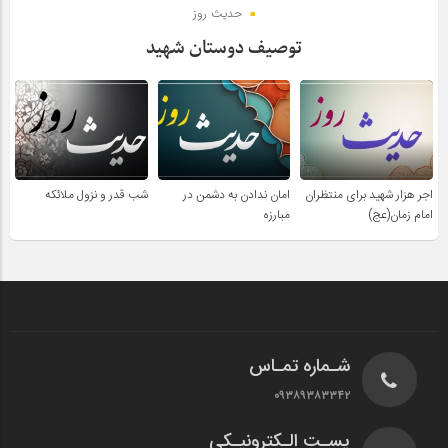
حدیث روز
توصیف دوستان شهید
اجر هزار شهید برای منتظران
امان ندادن به دشمن در
شب قدر و نزول ملائکه
امام زمان(عج)
مبارزه
شـماره تمـاس
۰۹۳۸۹۳۸۳۳۴۲
پسـت الـکترونیـکی