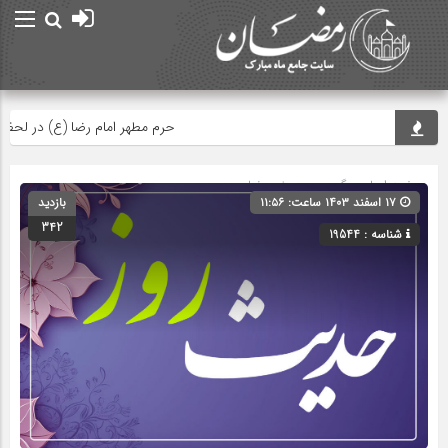
حرم مطهر امام رضا (ع) در لحظه تحوی
صفحه اصلی
» گروه »
حدیث رمضان
۱۷ اسفند ۱۴۰۳ ساعت: ۱۱:۵۶
بازدید
342
شناسه : 19544