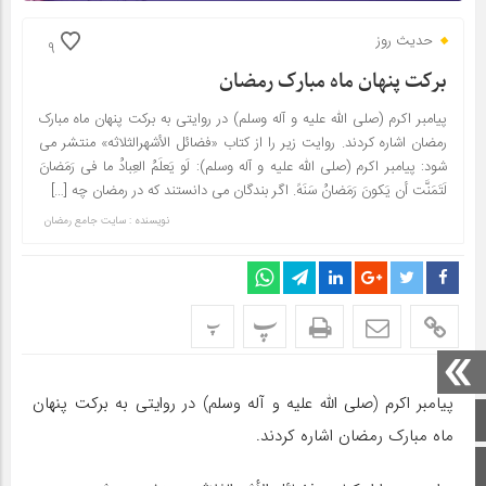
حدیث روز
9
برکت پنهان ماه مبارک رمضان
پیامبر اکرم (صلی الله علیه و آله وسلم) در روایتی به برکت پنهان ماه مبارک
رمضان اشاره کردند. روایت زیر را از کتاب «فضائل الأشهرالثلاثه» منتشر می‌
شود: پیامبر اکرم (صلی الله علیه و آله وسلم): لَو یَعلَمُ العِبادُ ما فی رَمَضانَ
لَتَمَنَّت أن یَکونَ رَمَضانُ سَنَهً. اگر بندگان می دانستند که در رمضان چه […]
نویسنده : سایت جامع رمضان
پ
پ
پیامبر اکرم (صلی الله علیه و آله وسلم) در روایتی به برکت پنهان
صفحه اصلی
ماه مبارک رمضان اشاره کردند.
اینستاگرام