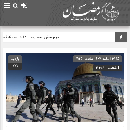
حرم مطهر امام رضا (ع) در لحظه تحویل س
صفحه اصلی
» گروه »
اخبار رمضان
۱۷ اسفند ۱۴۰۳ ساعت: ۲:۲۵
بازدید
220
شناسه : 19489