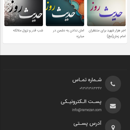
اجر هزار شهید برای منتظران
امان ندادن به دشمن در
شب قدر و نزول ملائکه
امام زمان(عج)
مبارزه
شـماره تمـاس
۰۹۳۸۹۳۸۳۳۴۲
پسـت الـکترونیـکی
info@ramezan.com
آدرس پسـتی