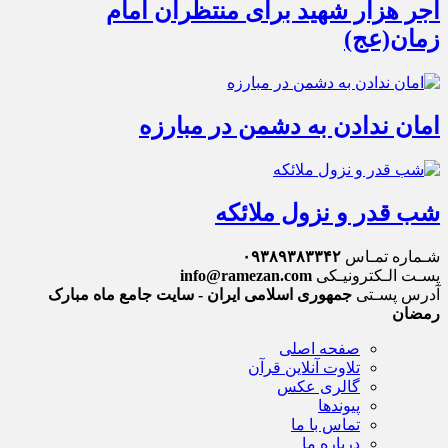
اجر هزار شهید برای منتظران امام
زمان(عج)
امان ندادن به دشمن در مبارزه
شب قدر و نزول ملائکه
شـماره تمـاس
۰۹۳۸۹۳۸۳۳۴۲
پسـت الـکترونیـکی
info@ramezan.com
آدرس پسـتی
جمهوری اسلامی ایران - سایت جامع ماه مبارک
رمضان
صفحه اصلی
تلاوت آنلاین قرآن
گالری عکس
پیوندها
تماس با ما
درباره ما