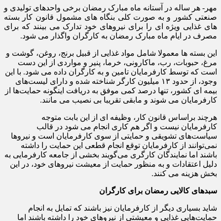
مهر- هر ساله در آستانه ماه مبارک رمضان برخی واحدهای تولیدی و
صنعتی کشور و به صورت کلی بنگاه های مشمول قانون کار بسته
های غذایی ویژه ای را برای نیروهای خود تدارک می بینند که برای
مصرف در ایام ماه مبارک رمضان به کارگران واگذار می شود.
این بسته ها معمولا شامل مواد غذایی از قبیل برنج، روغن، گوشت و
مرغ، حبوبات، رب، ماکارونی، خرما، پنیر و مواردی از این دست
است که توسط کارفرمایان تامین و به کارگران داده می شود. با این
وجود، از حدود ۱۳ میلیون کارگر شناخته شده و دارای لیست‌های
بیمه ای کشور، تنها درصد کمی موفق به دریافت اینگونه حمایت‌ها از
کارفرمایان می شوند و مابقی تقریبا بی نصیب می مانند.
هرچند براساس قانون کار، وظیفه ای از این بابت متوجه
کارفرمایان نیست و اگر هم کاری انجام می شود در قالب
سیاست‌های تشویقی و حمایتی از سوی کارفرمایان است و نیروها
نمی‌توانند از کارفرمایان توقع انجام قطعی این حمایت را داشته
باشند اما نمایندگان کارگری می‌گویند بخشی از جامعه کارفرمایی به
دلیل اعتقادات و به منظور حمایت از معیشت نیروهای خود، در این
بخش هزینه می کنند.
سبدهای کالایی رمضان برای کارگران
شاید بسیاری دیگر از کارفرمایان نیز باشند که تمایل به انجام
حمایت‌هایی غذایی و معیشتی از نیروهای خود را داشته باشند اما