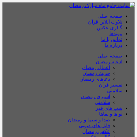
صفحه اصلی
تلاوت آنلاین قرآن
گالری عکس
پیوندها
تماس با ما
درباره ما
صفحه اصلی
ادعیه رمضان
اعمال رمضان
حدیث رمضان
دعاهای رمضان
تفسیر قرآن
سلامتی
آشپزی رمضان
سلامتی
شب های قدر
نواها و نماها
صدا و سیما و رمضان
فایل های صوتی
عکس رمضان