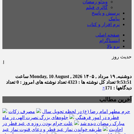
ویدئو رمضان
گالری فیلم
پرسش و پاسخ
پیامک
نرم افزار و کتاب
صفحه اصلی
اینستاگرام
برو بالا
حدیث روز
امام صاد
دوشنبه, ۱۹ مرداد , ۱۴۰۵
Monday, 10 August , 2026
ساعت
9:53:52
تعداد کل نوشته ها : 4323
تعداد نوشته های امروز : 0
تعداد
دیدگاهها : 171
×
آخرین مطالب
حرم مطهر امام رضا (ع) در لحظه تحویل سال
مصرف زکات
فطره در امور فرهنگی
جلوه‌های بزرگ نصرت الهی در ماه
مبارک رمضان دیده شد
علت حرام بودن روزه ی عید فطر در
احادیث
طریقه خواندن نماز عید فطر و دعای قنوت نماز عید