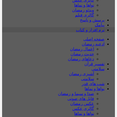
گالری عکس
نواها و نماها
ویدئو رمضان
گالری فیلم
پرسش و پاسخ
پیامک
نرم افزار و کتاب
صفحه اصلی
ادعیه رمضان
اعمال رمضان
حدیث رمضان
دعاهای رمضان
تفسیر قرآن
سلامتی
آشپزی رمضان
سلامتی
شب های قدر
نواها و نماها
صدا و سیما و رمضان
فایل های صوتی
عکس رمضان
گالری عکس
نواها و نماها