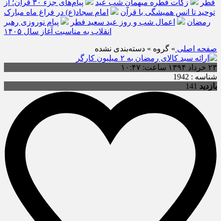
فطر
زکات فطره میهمانِ شب عید
پیام‌های جزء ۳۰ قرآن؛ از
توحید تا انس همیشگی با قرآن
امام سجاد(ع) در فراغ ماه مبارک
رمضان
اعمال شب و روز عید سعید فطر
پیام نوروزی رهبر
انقلاب به مناسبت آغاز سال ۱۴۰۵
صفحه اصلی
» گروه » دسته‌بندی نشده
۲۳ خرداد ۱۳۹۴ ساعت: ۱۰:۴۷
شناسه : 1942
بازدید
141