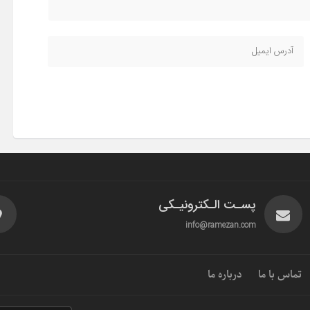
پسـت الـکترونیـکی
info@ramezan.com
تماس با ما
درباره ما