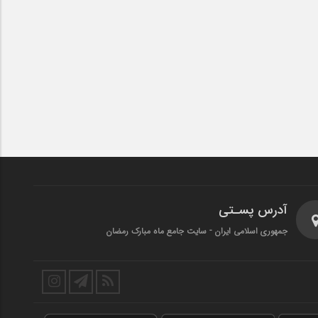
آدرس پسـتی
جمهوری اسلامی ایران - سایت جامع ماه مبارک رمضان