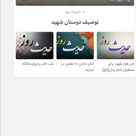
۲۹ اسفند ۱۴۰۴
حدیث روز
توصیف دوستان شهید
اجر هزار شهید برای
امان ندادن به دشمن در
شب قدر و نزول ملائکه
منتظران امام زمان(عج)
مبارزه