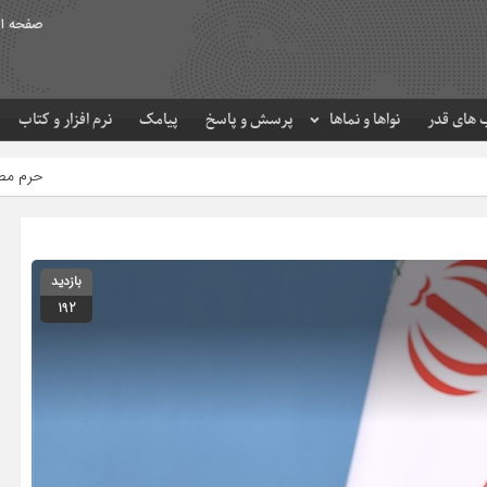
صفحه ا
های قدر
نواها و نماها
پرسش و پاسخ
پیامک
نرم افزار و کتاب
حرم مطهر امام رضا (ع) در لحظ
بازدید
192