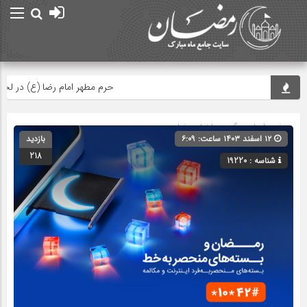
حرم مطهر امام رضا (ع) در لحظه تحو
صفحه اصلی
» گروه »
اخبار رمضان
۱۲ اسفند ۱۴۰۳ ساعت: ۶:۰۹
بازدید
218
شناسه : 19220