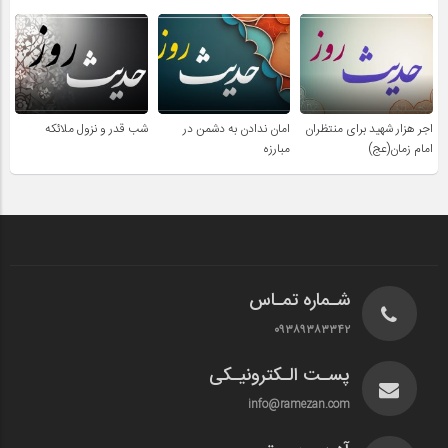
اجر هزار شهید برای منتظران
امان ندادن به دشمن در
شب قدر و نزول ملائکه
امام زمان(عج)
مبارزه
شـماره تمـاس
۰۹۳۸۹۳۸۳۳۴۲
پسـت الـکترونیـکی
info@ramezan.com