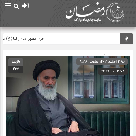
حرم مطهر امام رضا (ع) در لحظه 
صفحه اصلی
» گروه »
اخبار رمضان
۱۱ اسفند ۱۴۰۳ ساعت: ۸:۳۸
بازدید
246
شناسه : 19167