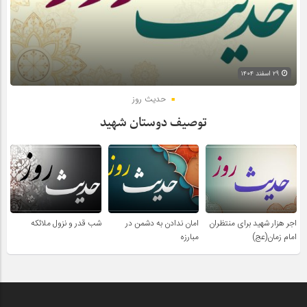
۲۹ اسفند ۱۴۰۴
حدیث روز
توصیف دوستان شهید
اجر هزار شهید برای منتظران
امان ندادن به دشمن در
شب قدر و نزول ملائکه
امام زمان(عج)
مبارزه