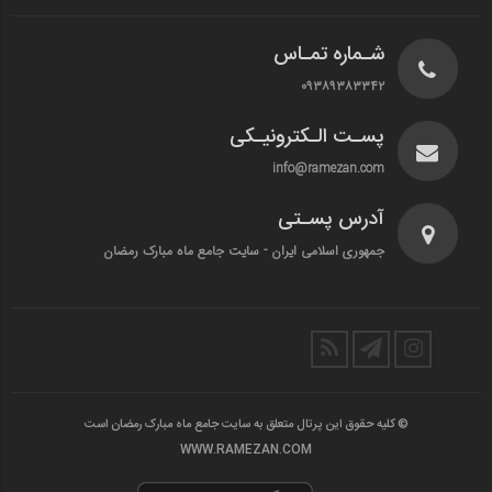
شـماره تمـاس
۰۹۳۸۹۳۸۳۳۴۲
پسـت الـکترونیـکی
info@ramezan.com
آدرس پسـتی
جمهوری اسلامی ایران - سایت جامع ماه مبارک رمضان
© کلیه حقوق این پرتال متعلق به سایت جامع ماه مبارک رمضان است
WWW.RAMEZAN.COM