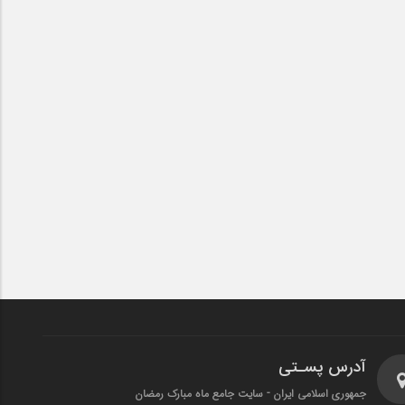
آدرس پسـتی
جمهوری اسلامی ایران - سایت جامع ماه مبارک رمضان