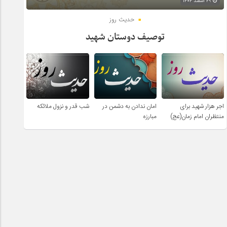
۲۹ اسفند ۱۴۰۴
حدیث روز
توصیف دوستان شهید
اجر هزار شهید برای
امان ندادن به دشمن در
شب قدر و نزول ملائکه
منتظران امام زمان(عج)
مبارزه