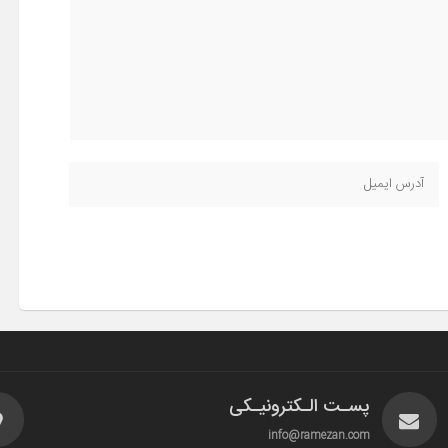
پسـت الـکترونیـکی
info@ramezan.com