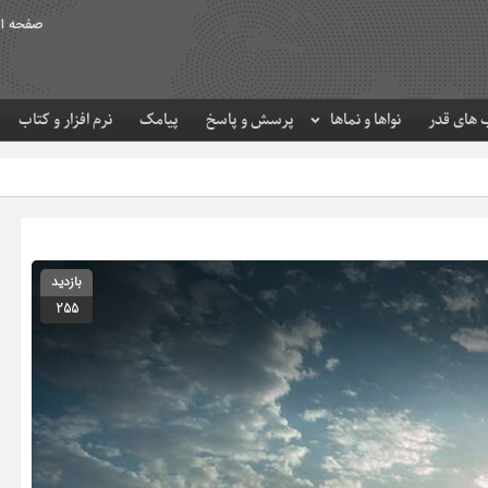
صفحه ا
های قدر
نواها و نماها
پرسش و پاسخ
پیامک
نرم افزار و کتاب
حرم مطهر امام رضا (ع
بازدید
255