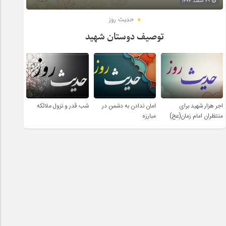
۲۹ اسفند ۱۴۰۴
حدیث روز
توصیف دوستان شهید
اجر هزار شهید برای
امان ندادن به دشمن در
شب قدر و نزول ملائکه
منتظران امام زمان(عج)
مبارزه