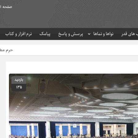
صفحه ا
های قدر
نواها و نماها
پرسش و پاسخ
پیامک
نرم افزار و کتاب
حرم مطهر امام رضا (ع) در لحظه ت
بازدید
135