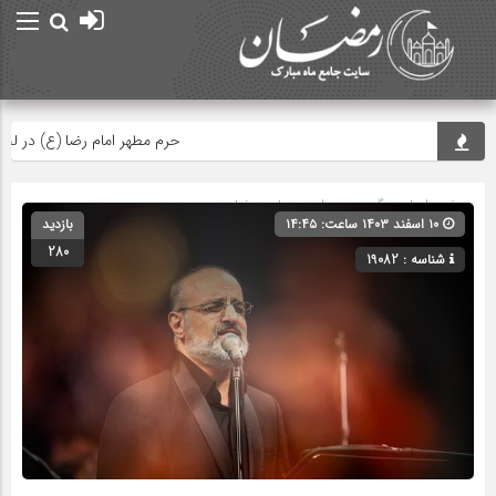
حرم مطهر امام رضا (ع) در لحظه تح
صفحه اصلی
» گروه »
صدا و سیما و رمضان
۱۰ اسفند ۱۴۰۳ ساعت: ۱۴:۴۵
بازدید
280
شناسه : 19082