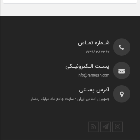
شـماره تمـاس
۰۹۳۸۹۳۸۳۳۴۲
پسـت الـکترونیـکی
info@ramezan.com
آدرس پسـتی
جمهوری اسلامی ایران - سایت جامع ماه مبارک رمضان