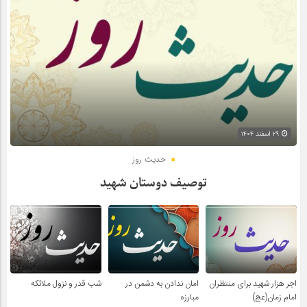
۲۹ اسفند ۱۴۰۴
حدیث روز
توصیف دوستان شهید
اجر هزار شهید برای منتظران
امان ندادن به دشمن در
شب قدر و نزول ملائکه
امام زمان(عج)
مبارزه