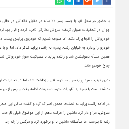
با حضور در محل آنها با جسد پسر ۲۲ ساله در
جوان در تحقیقات عنوان کردند: سروش به‌تازگی نامزد کرده و قرار بود ازد
خودرواش را آنجا پارک نکند. اما متوجه شدیم که خودروی پرایدی پشت دیو
خودرو را بردارد به خیابان رفت. پسرم به راننده پراید تذکر داد، اما او
همین مسأله دعوایشان شد و راننده پراید با عصبانیت سوار خودرواش شد 
چرخ خودرو ماند.
بدین ترتیب مرد پرایدسوار به اتهام قتل بازداشت شد، اما در تحقیقات 
نداشته است.با توجه به اظهارات متهم، تحقیقات ادامه یافت و پس از بر
در ادامه راننده پراید به تصادف عمدی اعتراف کرد و گفت: ساکن این محل 
سروش، مرا وادار کرد ماشین را حرکت دهم. از این موضوع خیلی ناراحت 
رفتم تا بترسد، اما متأسفانه ماشین با او برخورد کرد و مرگش را رقم زد.