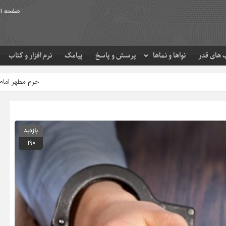
صفحه ا
های قدر
نواها و نماها
پرسش و پاسخ
پیامک
نرم افزار و کتاب
حرم مطهر امام رضا (ع) در لحظه تحویل 
بازدید
190