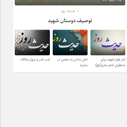
۲۹ اسفند ۱۴۰۴
حدیث روز
توصیف دوستان شهید
اجر هزار شهید برای
امان ندادن به دشمن در
شب قدر و نزول ملائکه
منتظران امام زمان(عج)
مبارزه