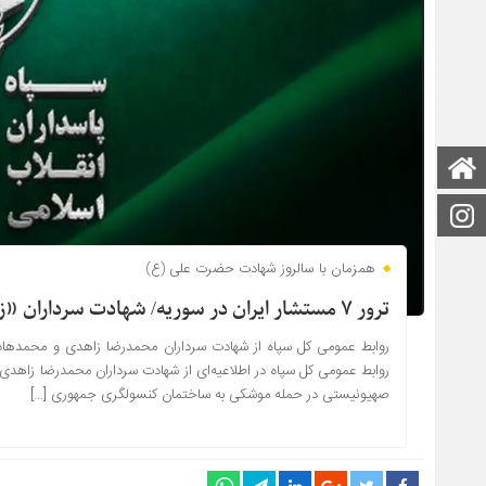
صفحه اصلی
اینستاگرام
همزمان با سالروز شهادت حضرت علی (ع)
ترور ۷ مستشار ایران در سوریه/ شهادت سرداران «زاهدی»و«حاجی رحیمی»
روابط عمومی کل سپاه از شهادت سرداران محمدرضا زاهدی و محمدهاد
روابط عمومی کل سپاه در اطلاعیه‌ای از شهادت سرداران محمدرضا زاهد
صهیونیستی در حمله موشکی به ساختمان کنسولگری جمهوری […]