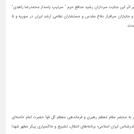
ر اثر این جنایت سرداران رشید مدافع حرم ” سرتیپ پاسدار محمدرضا زاهدی”
و “سرتیپ پاسدار محمدهادی حاجی رحیمی” از فرماندهان، پیشکسوتان و جانبازان سرافراز دفاع مقدس و مستشاران نظامی ارشد ایران در سوریه و ۵
دند:
به محضر مقام معظم رهبری و فرماندهی معظم کل قوا حضرت امام خامنه‌ای
درشناس ایران اسلامی؛ برنامه‌های انتقال، تشییع و خاکسپاری پیکر مطهر شهدا