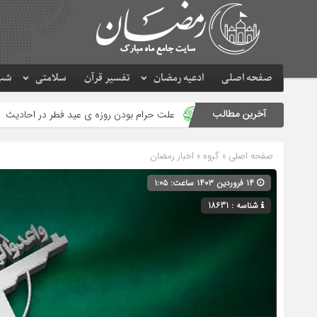
صفحه اصلی
ادعیه رمضان
تفسیر قرآن
سلامتی
شب 
آخرین مطالب
ن دیده شد
علت حرام بودن روزه ی عید فطر در احادیث
طریقه خوا
صفحه اصلی
» گروه »
اخبار رمضان
۱۴ فروردین ۱۴۰۳ ساعت: ۱:۰۵
شناسه : 18631