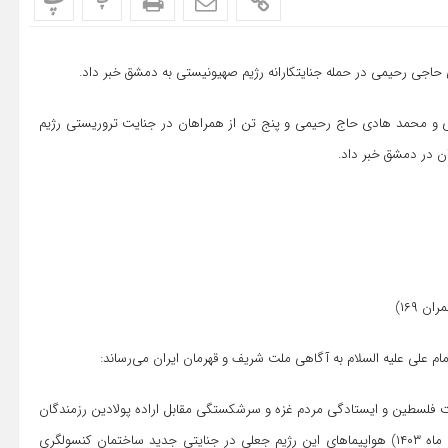
پ
پ
اجی رحیمی در حمله جنایتکارانه رژیم صهیونیستی به دمشق خبر داد.
ی و محمد هادی حاج رحیمی و پنج تن از همراهان در جنایت تروریستی رژیم
 در دمشق خبر داد.
ران ۱۶۹)
ام علی علیه السلام به آگاهی ملت شریف و قهرمان ایران می‌رساند:
 فلسطین و ایستادگی مردم غزه و سرشکستگی مقابل اراده پولادین رزمندگان
جبهه مقاومت اسلامی منطقه، ساعاتی قبل (عصر روز دوشنبه ۱۳ فروردین ماه ۱۴۰۳) هواپیماهای این رژیم جعلی در جنایتی جدید ساختمان کنسولگری