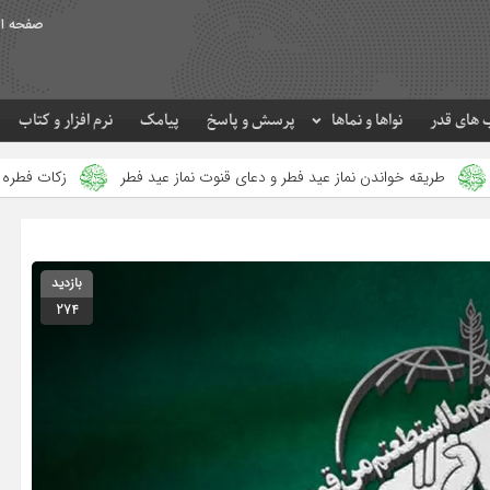
صفحه ا
های قدر
نواها و نماها
پرسش و پاسخ
پیامک
نرم افزار و کتاب
ندن نماز عید فطر و دعای قنوت نماز عید فطر
زکات فطره میهمانِ شب عید
بازدید
274