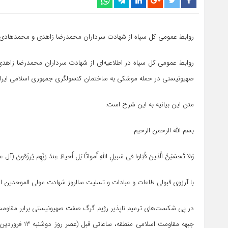
روابط عمومی کل سپاه از شهادت سرداران محمدرضا زاهدی و محمدهادی ح
روابط عمومی کل سپاه در اطلاعیه‌ای از شهادت سرداران محمدرضا زاهد
صهیونیستی در حمله موشکی به ساختمان کنسولگری جمهوری اسلامی ایران
متن این بیانیه به این شرح است:
بسم الله الرحمن الرحیم
وَلا تَحسَبَنَّ الَّذینَ قُتِلوا فی سَبیلِ اللَّهِ أَمواتًا بَل أَحیاءٌ عِندَ رَبِّهِم یُرزَقونَ (آل عم
با آرزوی قبولی طاعات و عبادات و تسلیت سالروز شهادت مولی الموحدین ام
در پی شکست‌های ترمیم ناپذیر رژیم گرگ صفت صهیونیستی برابر مقاومت