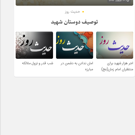
۲۹ اسفند ۱۴۰۴
حدیث روز
توصیف دوستان شهید
اجر هزار شهید برای
امان ندادن به دشمن در
شب قدر و نزول ملائکه
منتظران امام زمان(عج)
مبارزه