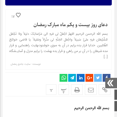
17
دعای روز بیست و یکم ماه مبارک رمضان
بسم الله الرحمن الرحیم اللهمّ اجْعَلْ لی فیهِ الى مَرْضاتِکَ دلیلاً ولا تَجْعَل
للشّیْطان فیهِ علیّ سَبیلاً واجْعَلِ الجَنّهِ لی منْزِلاً ومَقیلاً یا قاضی حَوائِجَ
الطّالِبین. خدایا قرار بده برایم در آن به سوى خوشنودىهایت راهنمایى و قرار
مده شیطان را در آن بر من راهى و قرار بده بهشت را برایم منزل و آسایـشگاه
[…]
نویسنده : سایت جامع رمضان
پ
پ
صفحه اصلی
اینستاگرام
بسم الله الرحمن الرحیم