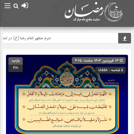
حرم مطهر امام رضا (ع) در لحظه تحوی
صفحه اصلی
» گروه »
دعاهای رمضان
۱۳ فروردین ۱۴۰۳ ساعت: ۴:۲۵
بازدید
361
شناسه : 18558