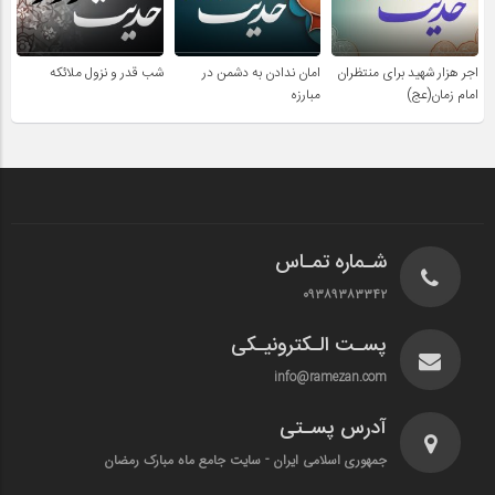
اجر هزار شهید برای منتظران
امان ندادن به دشمن در
شب قدر و نزول ملائکه
امام زمان(عج)
مبارزه
شـماره تمـاس
۰۹۳۸۹۳۸۳۳۴۲
پسـت الـکترونیـکی
info@ramezan.com
آدرس پسـتی
جمهوری اسلامی ایران - سایت جامع ماه مبارک رمضان