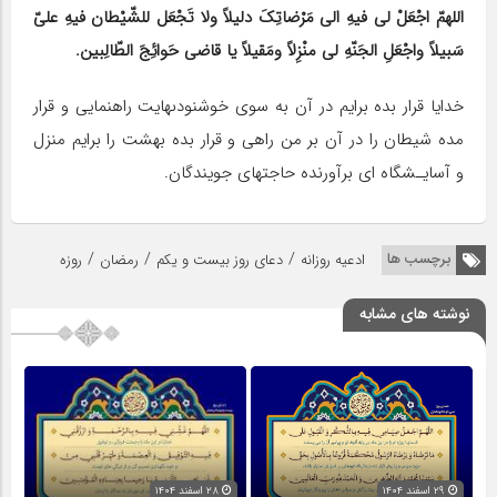
اللهمّ اجْعَلْ لی فیهِ الى مَرْضاتِکَ دلیلاً ولا تَجْعَل للشّیْطان فیهِ علیّ
سَبیلاً واجْعَلِ الجَنّهِ لی منْزِلاً ومَقیلاً یا قاضی حَوائِجَ الطّالِبین.
خدایا قرار بده برایم در آن به سوى خوشنودىهایت راهنمایى و قرار
مده شیطان را در آن بر من راهى و قرار بده بهشت را برایم منزل
و آسایـشگاه اى برآورنده حاجتهاى جویندگان.
/
/
/
برچسب ها
ادعیه روزانه
دعای روز بیست و یکم
رمضان
روزه
نوشته های مشابه
۲۹ اسفند ۱۴۰۴
۲۸ اسفند ۱۴۰۴