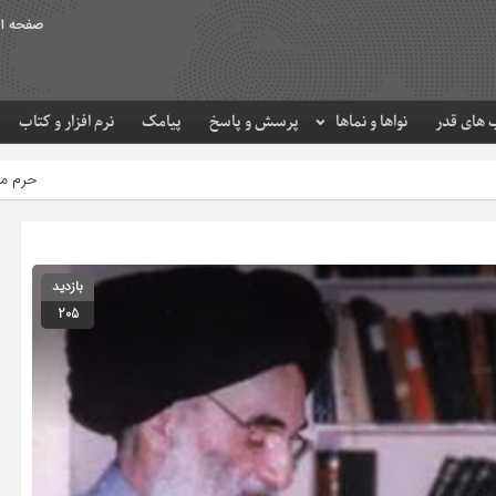
صفحه ا
های قدر
نواها و نماها
پرسش و پاسخ
پیامک
نرم افزار و کتاب
حرم مطهر امام رضا (ع) در لحظ
بازدید
205