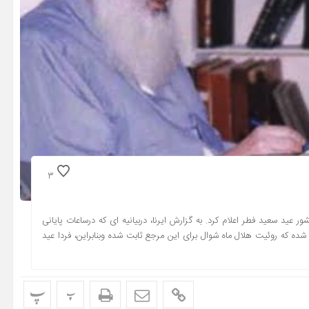
3
ر عید سعید فطر اعلام کرد. به گزارش ایرنا، دربیانیه ای که درساعات پایانی
ده که روئیت هلال ماه شوال برای این مرجع ثابت شده وبنابراین، فردا عید
پ
پ