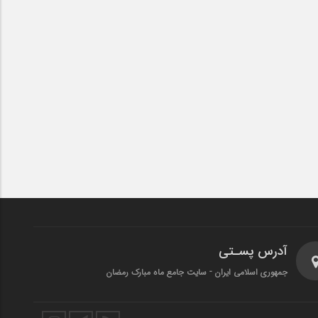
آدرس پسـتی
جمهوری اسلامی ایران - سایت جامع ماه مبارک رمضان