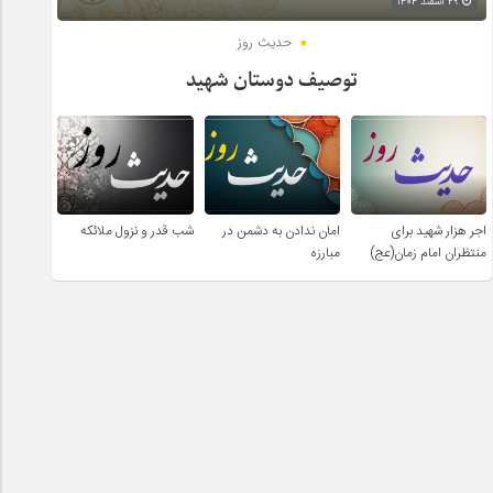
۲۹ اسفند ۱۴۰۴
حدیث روز
توصیف دوستان شهید
اجر هزار شهید برای
امان ندادن به دشمن در
شب قدر و نزول ملائکه
منتظران امام زمان(عج)
مبارزه