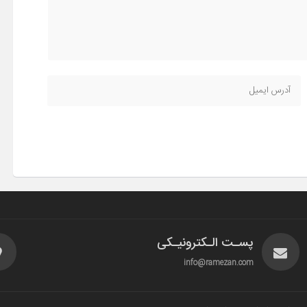
پسـت الـکترونیـکی
info@ramezan.com