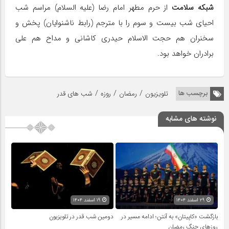
شبکه سلامت
از حرم مطهر امام رضا (علیه السلام) مراسم شب
احیای شب بیست و سوم را با مترجم (رابط ناشنوایان) پخش و
سخنران هم حجت الاسلام حیدری کاشانی و مداح هم علی
برادران خواهد بود.
/
/
/
برچسب ها
تلویزیون
رمضان
روزه
شب های قدر
نوشته های مشابه
۲۹ اسفند ۱۴۰۴
۱۹ اسفند ۱۴۰۴
بازگشت «کاپیتان» به آنتن؛ ادامه مسیر در
دومین شب قدر در تلویزیون
روزهای جنگ رمضان