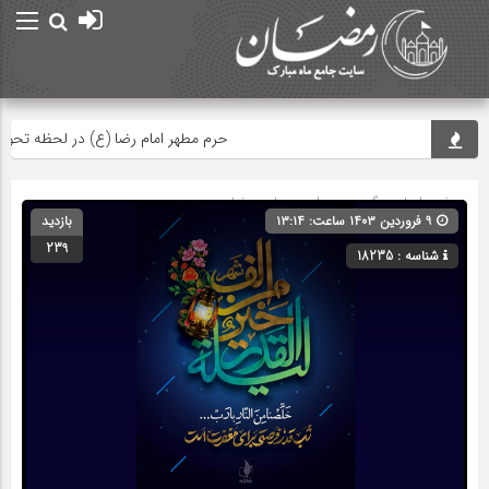
حرم مطهر امام رضا (ع) در لحظه تحویل سال
صفحه اصلی
» گروه »
صدا و سیما و رمضان
۹ فروردین ۱۴۰۳ ساعت: ۱۳:۱۴
بازدید
239
شناسه : 18235