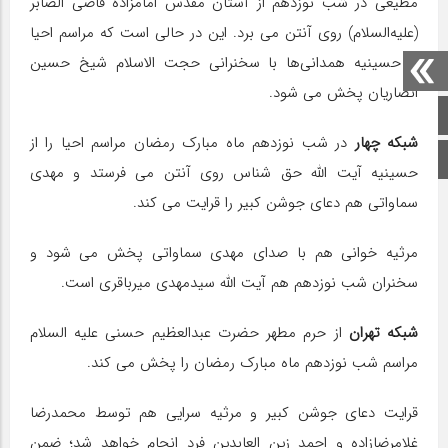
مطیعی در شب نوزدهم از آستان مقدس امامزاده قاضی الصابر
(علیه‌السلام) روی آنتن می برد. این در حالی است که مراسم احیا
از حسینیه همدانی‌ها با سخنرانی حجت الاسلام شیخ حسین
انصاریان پخش می شود.
صفحه اصلی
شبکه چهار
در شب نوزدهم ماه مبارک رمضان مراسم احیا را از
اینستاگرام
حسینیه آیت الله حق شناس روی آنتن می فرستد و مهدی
سماواتی هم دعای جوشن کبیر را قرایت می کند.
مرثیه خوانی هم با صدای مهدی سماواتی پخش می شود و
سخنران شب نوزدهم هم آیت الله سیدمهدی میرباقری است.
شبکه تهران
از حرم مطهر حضرت عبدالعظیم حسنی علیه السلام
مراسم شب نوزدهم ماه مبارک رمضان را پخش می کند.
قرایت دعای جوشن کبیر و مرثیه سرایی هم توسط محمدرضا
غلامرضازاده و احمد زین العابدین فرد انجام خواهد شد؛ ضمن