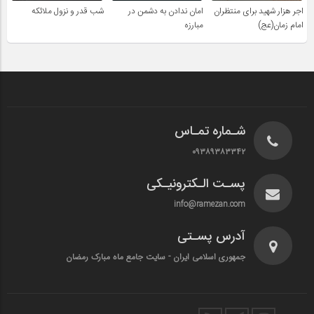
اجر هزار شهید برای منتظران
امان ندادن به دشمن در
شب قدر و نزول ملائکه
امام زمان(عج)
مبارزه
شـماره تمـاس
۰۹۳۸۹۳۸۳۳۴۲
پسـت الـکترونیـکی
info@ramezan.com
آدرس پسـتی
جمهوری اسلامی ایران - سایت جامع ماه مبارک رمضان