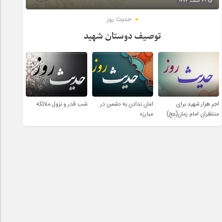
۲۹ اسفند ۱۴۰۴
حدیث روز
توصیف دوستان شهید
اجر هزار شهید برای
امان ندادن به دشمن در
شب قدر و نزول ملائکه
منتظران امام زمان(عج)
مبارزه