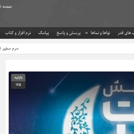
صفحه ا
های قدر
نواها و نماها
پرسش و پاسخ
پیامک
نرم افزار و کتاب
حرم مطهر امام رضا (ع) در لحظه ت
بازدید
175