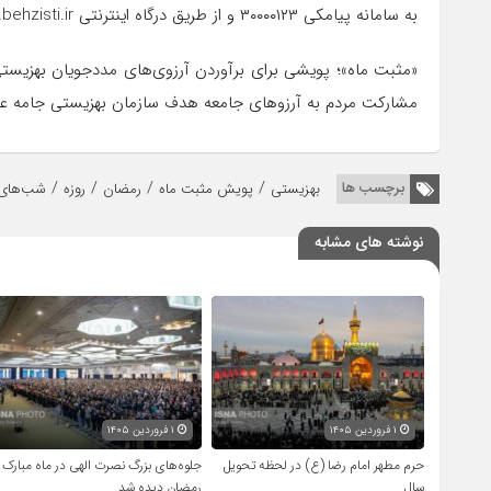
به سامانه پیامکی ۳۰۰۰۰۱۲۳ و از طریق درگاه اینترنتی mosharekat.behzisti.ir در این پویش شرکت کنند.
«مثبت ماه»؛ پویشی برای برآوردن آرزوی‌های مددجویان بهزیست
مشارکت مردم به آرزوهای جامعه هدف سازمان بهزیستی جامه عم
/
/
/
/
برچسب ها
بهزیستی
پویش مثبت ماه
رمضان
روزه
شب‌های 
نوشته های مشابه
۱ فروردین ۱۴۰۵
۱ فروردین ۱۴۰۵
حرم مطهر امام رضا (ع) در لحظه تحویل
جلوه‌های بزرگ نصرت الهی در ماه مبارک
سال
رمضان دیده شد