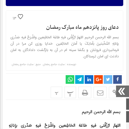
13
دعای روز پانزدهم ماه مبارک رمضان
بسم الله الرحمن الرحیم اللهمّ ارْزُقْنی فیهِ طاعَهَ الخاشِعین واشْرَحْ فیهِ صَدْری
بإنابَهِ المُخْبتینَ بأمانِکَ یا أمانَ الخائِفین. خدایا روزى کن مرا در آن
فرمانبردارى فروتنان و بگشا سینه ام در آن به بازگشت دلدادگان به امان
دادنت اى امان ترسناکان.
نویسنده : سایت جامع رمضان
منبع : سایت جامع رمضان
پ
پ
صفحه اصلی
بسم الله الرحمن الرحیم
اینستاگرام
اللهمّ ارْزُقْنی فیهِ طاعَهَ الخاشِعین واشْرَحْ فیهِ صَدْری بإنابَهِ