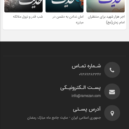
اجر هزار شهید برای منتظران
امان ندادن به دشمن در
شب قدر و نزول ملائکه
امام زمان(عج)
مبارزه
شـماره تمـاس
۰۹۳۸۹۳۸۳۳۴۲
پسـت الـکترونیـکی
info@ramezan.com
آدرس پسـتی
جمهوری اسلامی ایران - سایت جامع ماه مبارک رمضان