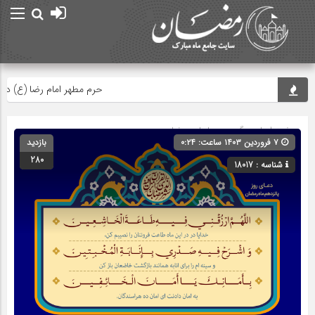
حرم مطهر امام رضا (ع) در لحظه
صفحه اصلی
» گروه »
دعاهای رمضان
۷ فروردین ۱۴۰۳ ساعت: ۰:۲۴
بازدید
280
شناسه : 18017