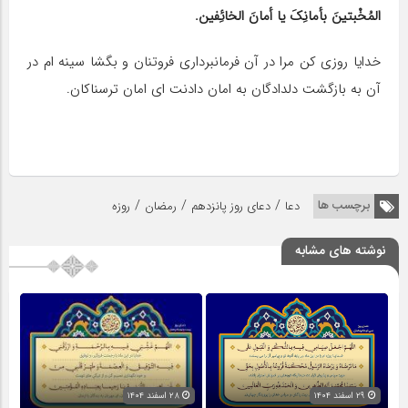
المُخْبتینَ بأمانِکَ یا أمانَ الخائِفین.
خدایا روزى کن مرا در آن فرمانبردارى فروتنان و بگشا سینه ام در
آن به بازگشت دلدادگان به امان دادنت اى امان ترسناکان.
/
/
/
برچسب ها
دعا
دعای روز پانزدهم
رمضان
روزه
نوشته های مشابه
۲۹ اسفند ۱۴۰۴
۲۸ اسفند ۱۴۰۴