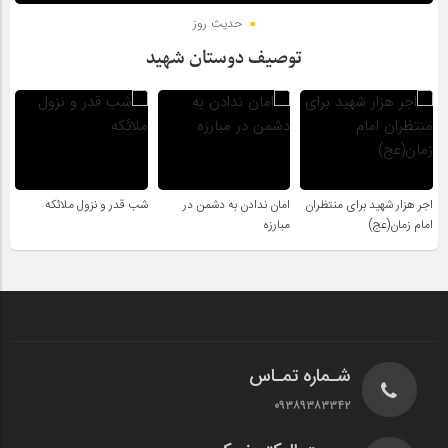
حدیث روز
توصیف دوستان شهید
اجر هزار شهید برای منتظران
امان ندادن به دشمن در
شب قدر و نزول ملائکه
امام زمان(عج)
مبارزه
شـماره تمـاس
۰۹۳۸۹۳۸۳۳۴۲