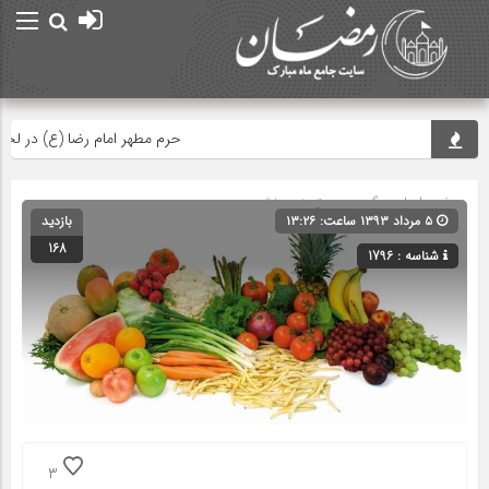
حرم مطهر امام رضا (ع) در لحظه تح
صفحه اصلی
» گروه » دسته‌بندی نشده
۵ مرداد ۱۳۹۳ ساعت: ۱۳:۲۶
بازدید
168
شناسه : 1796
3