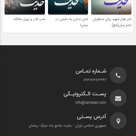
اجر هزار شهید برای منتظران
امان ندادن به دشمن در
شب قدر و نزول ملائکه
امام زمان(عج)
مبارزه
شـماره تمـاس
۰۹۳۸۹۳۸۳۳۴۲
پسـت الـکترونیـکی
info@ramezan.com
آدرس پسـتی
جمهوری اسلامی ایران - سایت جامع ماه مبارک رمضان