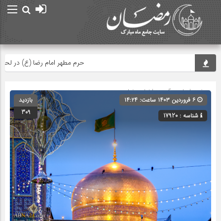
حرم مطهر امام رضا (ع) در لحظه تحوی
صفحه اصلی
» گروه »
اخبار رمضان
۶ فروردین ۱۴۰۳ ساعت: ۱۴:۲۴
بازدید
309
شناسه : 17920