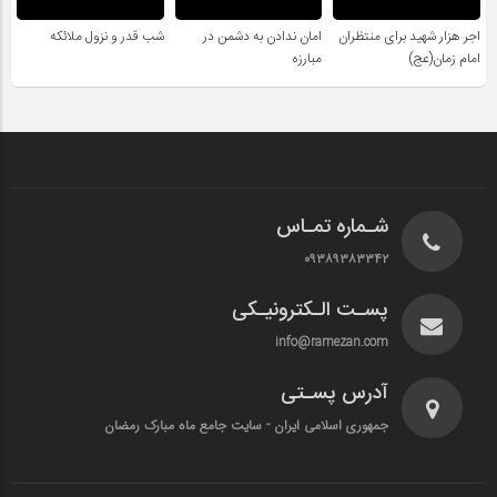
اجر هزار شهید برای منتظران
امان ندادن به دشمن در
شب قدر و نزول ملائکه
امام زمان(عج)
مبارزه
شـماره تمـاس
۰۹۳۸۹۳۸۳۳۴۲
پسـت الـکترونیـکی
info@ramezan.com
آدرس پسـتی
جمهوری اسلامی ایران - سایت جامع ماه مبارک رمضان