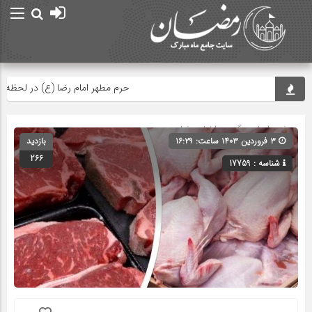
حرم مطهر امام رضا (ع) در لحظه تحوی
صفحه اصلی
» گروه »
اخبار رمضان
۳ فروردین ۱۴۰۳ ساعت: ۱۶:۲۹
بازدید
266
شناسه : 17759