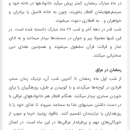
در ماه مبارک رمضان، کمتر پیش می‏آید خانواده‏ها در خانه خود و
سرسفره‏هایشان افطار بخورند، چون به خانه‏ فامیل یا برادران و
خواهران و… به افطاری دعوت می‏شوند.
شب قدر در دهه آخر و شب ۲۷ ماه مبارک دانسته شده است. در
این شب‏ها معمولا پیر و جوان در مسجد‌ها بیدار می‏مانند و به ادای
نماز و قرائت قرآن مشغول می‏شوند و همچنین علمای دین
سخنرانی می‏کنند.
رمضان در عراق
از شب اول ماه رمضان تا آخرین شب آن، نزدیک زمان سحر،
افرادی در کوچه‌ها می‏گردند و با کوبیدن بر طبل، روزه‏گیران را برای
خوردن سحری بیدار می‏کنند. هنگام افطار هم خانواده‏های عراقی با
در دست داشتن سینی‏های غذا به مساجد می‏روند تا غذای خود را با
روزه‏داران یا نیازمندان تقسیم کنند. باقلوا، زولبیا، خرما و سوپ از
خوراکی‌های مهم و پرطرفدار عراقی‌ها در این ماه است. در اعمال