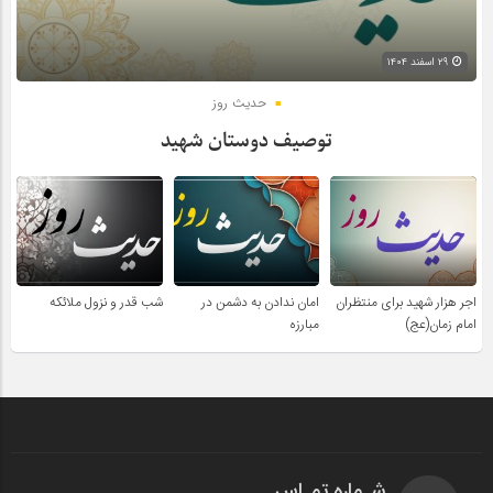
۲۹ اسفند ۱۴۰۴
حدیث روز
توصیف دوستان شهید
اجر هزار شهید برای منتظران
امان ندادن به دشمن در
شب قدر و نزول ملائکه
امام زمان(عج)
مبارزه
شـماره تمـاس