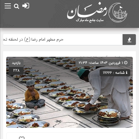
امام
حرم مطهر امام رضا (ع) در لحظه تحویل سا
صفحه اصلی
» گروه »
اخبار رمضان
۱ فروردین ۱۴۰۳ ساعت: ۲۱:۳۴
بازدید
228
شناسه : 17666