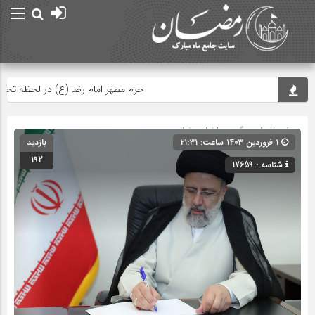
حرم مطهر امام رضا (ع) در لحظه تحویل 
صفحه اصلی
» گروه »
اخبار رمضان
۱ فروردین ۱۴۰۳ ساعت: ۲۱:۳۱
بازدید
192
شناسه : 17659