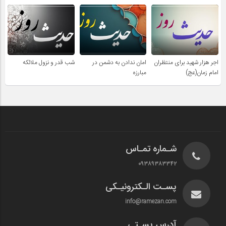
اجر هزار شهید برای منتظران
امان ندادن به دشمن در
شب قدر و نزول ملائکه
امام زمان(عج)
مبارزه
شـماره تمـاس
۰۹۳۸۹۳۸۳۳۴۲
پسـت الـکترونیـکی
info@ramezan.com
آدرس پسـتی