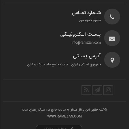
شـماره تمـاس
۰۹۳۸۹۳۸۳۳۴۲
پسـت الـکترونیـکی
info@ramezan.com
آدرس پسـتی
جمهوری اسلامی ایران - سایت جامع ماه مبارک رمضان
© کلیه حقوق این پرتال متعلق به سایت جامع ماه مبارک رمضان است
WWW.RAMEZAN.COM