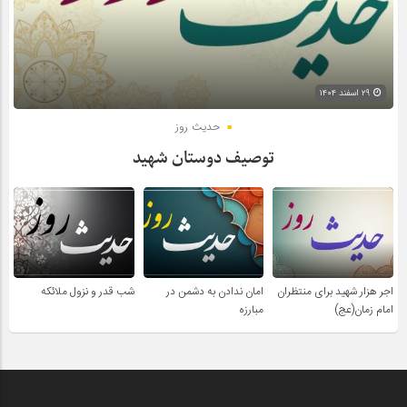
۲۹ اسفند ۱۴۰۴
حدیث روز
توصیف دوستان شهید
اجر هزار شهید برای منتظران
امان ندادن به دشمن در
شب قدر و نزول ملائکه
امام زمان(عج)
مبارزه