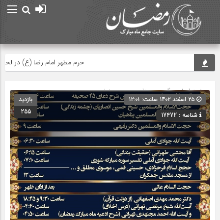
حرم مطهر امام رضا (ع) در لحظه تحو
صفحه اصلی
» گروه »
صدا و سیما و رمضان
۲۵ اسفند ۱۴۰۲ ساعت: ۱۲:۰۱
بازدید
255
شناسه : 17472