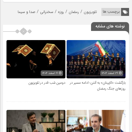
/
/
/
/
برچسب ها
تلویزیون
رمضان
روزه
سخنرانی
صدا و سیما
نوشته های مشابه
۲۹ اسفند ۱۴۰۴
۱۹ اسفند ۱۴۰۴
بازگشت «کاپیتان» به آنتن؛ ادامه مسیر در
دومین شب قدر در تلویزیون
روزهای جنگ رمضان