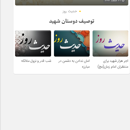
۲۹ اسفند ۱۴۰۴
حدیث روز
توصیف دوستان شهید
اجر هزار شهید برای
امان ندادن به دشمن در
شب قدر و نزول ملائکه
منتظران امام زمان(عج)
مبارزه