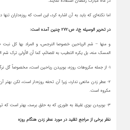
در ماه مبارک رمضان استفاده نمایند.
اما نکته‌ای که باید به آن اشاره کرد، این است که روزه‌داران تنها 
در تحریر الوسیله ج‌۱، ص:۲۷۲ چنین آمده است:
و منها – شم الریاحین خصوصا النرجس، و المراد بها کل نبت طی
المسک منه، بل یکره التطیب به للصائم، کما أن الأولی ترک شم ال
۱- از جمله مکروهات روزه، بوییدن ریاحین است، مخصوصاً گل نرگس و مقصود از ریاحین هر گیاهی است که بوی خوش داشته باشد.
۲- عطر زدن مانعی ندارد، زیرا آن تحفه روزه‌دار است، لکن بهتر
مکروه است.
۳- بوییدن بوی غلیظ به طوری که به حلق برسد، بهتر است که ترک شود. (پرتال امام خمینی (ره))
نظر برخی از مراجع تقلید در مورد عطر زدن هنگام روزه