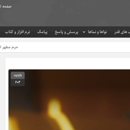
صفحه ا
های قدر
نواها و نماها
پرسش و پاسخ
پیامک
نرم افزار و کتاب
حرم مطهر امام رضا (ع) در لحظه تحویل 
بازدید
604