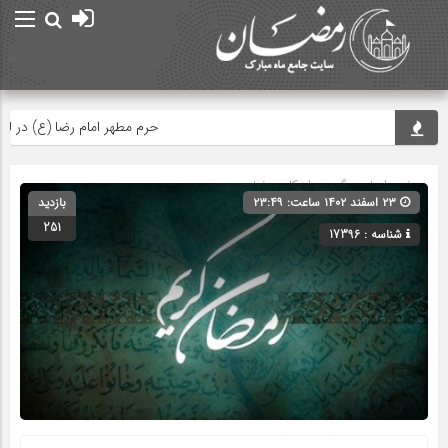
حرم مطهر امام رضا (ع) در لحظه تح
صفحه اصلی
» گروه »
احکام رمضان
۲۳ اسفند ۱۴۰۲ ساعت: ۲۳:۴۹
بازدید
251
شناسه : 17396