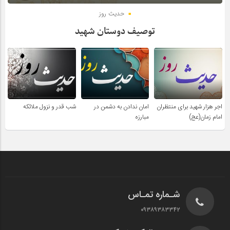
حدیث روز
توصیف دوستان شهید
اجر هزار شهید برای منتظران
امان ندادن به دشمن در
شب قدر و نزول ملائکه
امام زمان(عج)
مبارزه
شـماره تمـاس
۰۹۳۸۹۳۸۳۳۴۲