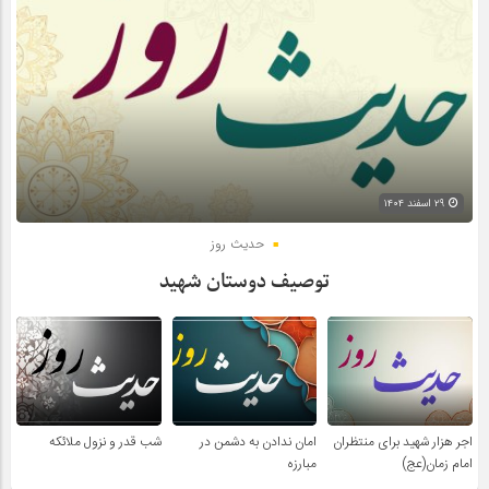
۲۹ اسفند ۱۴۰۴
حدیث روز
توصیف دوستان شهید
اجر هزار شهید برای منتظران
امان ندادن به دشمن در
شب قدر و نزول ملائکه
امام زمان(عج)
مبارزه