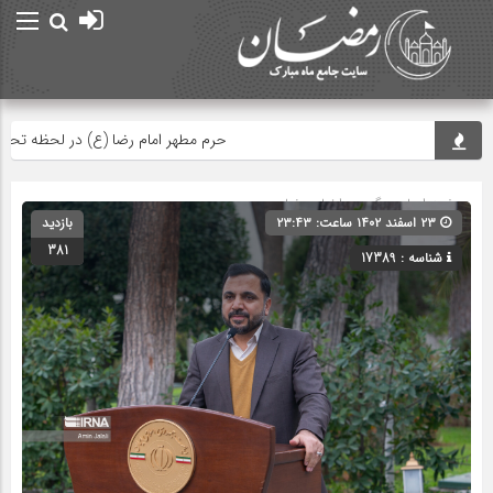
حرم مطهر امام رضا (ع) در لحظه تحویل س
صفحه اصلی
» گروه »
اخبار رمضان
۲۳ اسفند ۱۴۰۲ ساعت: ۲۳:۴۳
بازدید
381
شناسه : 17389