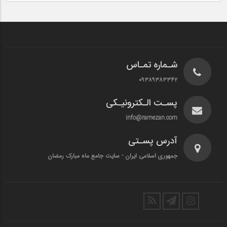
شـماره تمـاس
۰۹۳۸۹۳۸۳۳۴۲
پسـت الـکترونیـکی
info@ramezan.com
آدرس پسـتی
جمهوری اسلامی ایران - سایت جامع ماه مبارک رمضان