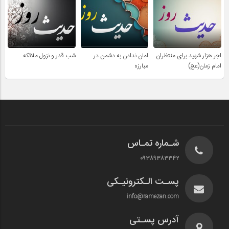
اجر هزار شهید برای منتظران
امان ندادن به دشمن در
شب قدر و نزول ملائکه
امام زمان(عج)
مبارزه
شـماره تمـاس
۰۹۳۸۹۳۸۳۳۴۲
پسـت الـکترونیـکی
info@ramezan.com
آدرس پسـتی