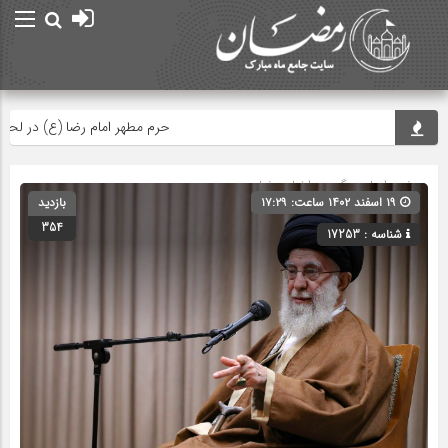
حرم مطهر امام رضا (ع) در لحظه تحو
صفحه اصلی
» گروه »
اخبار رمضان
۱۹ اسفند ۱۴۰۲ ساعت: ۱۷:۲۹
بازدید
354
شناسه : 17253