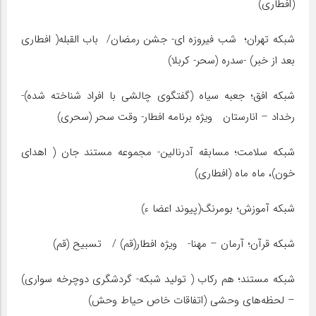
(افطاری)
شبکه تهران؛ شب فیروزه ای- جشن رمضان/ باب القبله( افطاری
بعد از خبر) -سدره (سحر- کربلا)
شبکه افق؛ جعبه سیاه (گفتگوی چالشی با افراد شناخته شده)-
رخداد – انارستان ویژه برنامه افطار- وقت سحر (سحری)
شبکه سلامت؛ مسابقه آدرنالین- مجموعه مستند جان ( اهدای
خون)، ماه ماه (افطاری)
شبکه آموزش؛ بومرنگ(پیوند اعضا ء)
شبکه قرآن؛ آرمان – مهنا- ویژه افطار(قم) / تسبیح (قم)
شبکه مستند؛ هم رکاب ( تولید شبکه- گردشگری دوچرخه سواری)
– لحظه‌های وحشی (اتفاقات خاص حیاط وحش)