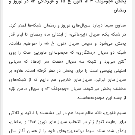
پخش «جومونگ ۳ »، «نون خ ۵» و «زیرخاکی ۴» در نوروز و
رمضان
معاون سیما درباره سریال‌های نوروز و رمضان شبکه‌ها اعلام کرد:
در شبکه یک، سریال «زیرخاکی» از ابتدای ماه رمضان تا ایام قدر
پخش می‌شود و سپس سریال «نون خ ۵» را خواهیم داشت.
شبکه دو سریال «رستگاری» که مجموعه‌ای ماورایی است را روی
آنتن می‌برد و شبکه سه سریال «هفت سر اژدها» که سریالی
امنیتی پلیسی است را برای پخش در نظر گرفته است. علاوه بر
سریال‌های ایرانی، سریال‌های خارجی هم داریم که از شبکه‌های
مختلف پخش می‌شوند. سریال «جومونگ ۳» و سریال «دهن لق»
از جمله این مجموعه‌هاست.
سلیم غفوری، قائم مقام سیما هم در این نشست با تاکید بر تلاش
برای رعایت تنوع ژانر در انتخاب سریال‌های نوروز ۱۴۰۳ و رمضان،
یادآور شد: ستاد سیما برنامه‌ریزی‌های خود را از همان آغاز سال