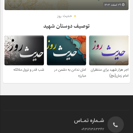
۲۹ اسفند ۱۴۰۴
حدیث روز
توصیف دوستان شهید
اجر هزار شهید برای منتظران
امان ندادن به دشمن در
شب قدر و نزول ملائکه
امام زمان(عج)
مبارزه
شـماره تمـاس
۰۹۳۸۹۳۸۳۳۴۲