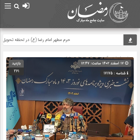
حرم مطهر امام رضا (ع) در لحظه تحویل سال
صفحه اصلی
» گروه »
صدا و سیما و رمضان
۱۷ اسفند ۱۴۰۲ ساعت: ۱۲:۴۷
بازدید
261
شناسه : 17175