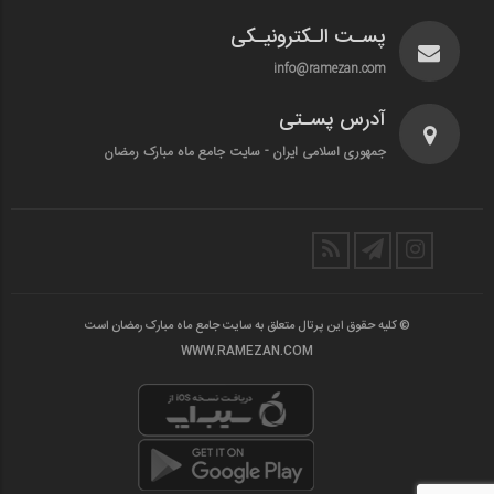
پسـت الـکترونیـکی
info@ramezan.com
آدرس پسـتی
جمهوری اسلامی ایران - سایت جامع ماه مبارک رمضان
© کلیه حقوق این پرتال متعلق به سایت جامع ماه مبارک رمضان است
WWW.RAMEZAN.COM