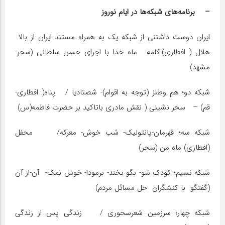
– برنامه‌های شبکه‌ها در ایام نوروز
ایران دوست داشتنی از شبکه یک به همراه مستند ایران از بالا
هلال ( افطاری)-کلمه- ماه خدا با اجرای حسن سلطانی (سحر-
مشهد)
شبکه دو؛ هم وطنز (توجه به اقوام)- شصتادیا / پناه( افطاری-
قم) – سحر نشینی ( نقش مادری باتاکید بر حضرت فاطمه(س)
شبکه سه؛ قهرمان-پانتولیک- شب خوش- معرکه/ محفل
(افطاری) ماه من (سحر)
شبکه نسیم؛ کودک شو- بگو بخند- برمودا- خوش نمک- آن-از آن
(گفتگو با کنشگران حل مسائل مردم)
شبکه چهار؛ سرزمین شعرسحوری / زندگی پس از زندگی