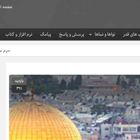
صفحه ا
های قدر
نواها و نماها
پرسش و پاسخ
پیامک
نرم افزار و کتاب
حرم مطهر امام رضا (ع) در لحظه
بازدید
391