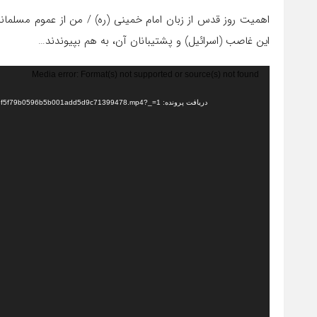
اهمیت روز قدس از زبان امام خمینی (ره) / من از عموم مسلم
این غاصب (اسرائیل) و پشتیبانان آن، به هم بپیوندند…
نمایشگر
Media error: Format(s) not supported or source(s) not found
ویدیو
دریافت پرونده: https://hn7.asset.aparat.com/aparat-video/a21250aef5f79b0596b5b001add5d9c71399478.mp4?_=1