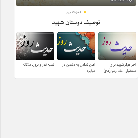
۲۹ اسفند ۱۴۰۴
حدیث روز
توصیف دوستان شهید
اجر هزار شهید برای
امان ندادن به دشمن در
شب قدر و نزول ملائکه
منتظران امام زمان(عج)
مبارزه